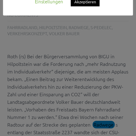
Einstellungen
Akzeptieren
20. JULI 2015
NO COMMENTS
FAHRRADLAND
,
HILPOLTSTEIN
,
RADWEGE
,
S-PEDELEC
,
VERKEHRSKONZEPT
,
VOLKER BAUER
Roth (rs) Bei der Bürgerversammlung von BIGU in
Hilpoltstein war die Forderung nach „mehr Radnutzung
im Individualverkehr“ diejenige, die am meisten Applaus
bekam. „Einen Beitrag zur Weiterentwicklung des
Individualverkehrs hin zu einer Reduzierung der PKW-
Zahl und einer Einsparung an CO2“ will der
Landtagsabgeordnete Volker Bauer deutschlandweit
leisten. „Vorhaben des Freistaats Bayern Fahrradland
Nummer 1 zu werden.“ Etwa drei Wochen nach seiner
Radtour auf der Strecke des geplanten
Radwege
s
entlang der Staatsstraße 2237 wandte sich der CSU-