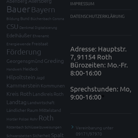
Allersberg
Abenberg
IMPRESSUM
Bauer
Bayern
DATENSCHUTZERKLÄRUNG
Bund
Bildung
Büchenbach
Corona
CSU
Denkmal
Digitalisierung
Edelhäußer
Ehrenamt
Freistaat
Energiewende
Adresse: Hauptstr.
Förderung
7, 91154 Roth
Greding
Georgensgmünd
Bürozeiten: Mo.-Fr.
Heideck
Handwerk
8:00-16:00
Hilpoltstein
Jagd
Kammerstein
Kommunen
Sprechstunden: Mo,
Kreis Roth
Landkreis Roth
9:00-16:00
*
Landtag
Landwirtschaft
Ländlicher Raum
Mittelstand
Roth
Mortler
Polizei
Rohr
Vereinbarung unter
Röttenbach
Schlüsselzuweisungen
09171/97970
Spalt
Sicherheit
Schwanstetten