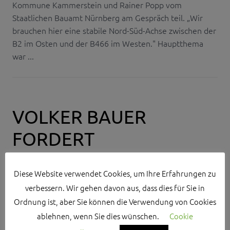
Kommune Kammerstein und Rainer Popp vom
Staatlichen Bauamt Nürnberg am Gespräch teil. „Wir
brauchen hier eine stabile Nord-Süd-Achse zwischen der
B2 im Osten und der B466 im Westen." Hauptthema
war ...
VOLKER BAUER
FORDERT
RADWEGEFREIGABE
Diese Website verwendet Cookies, um Ihre Erfahrungen zu
FÜR S-PEDELECS
verbessern. Wir gehen davon aus, dass dies für Sie in
Ordnung ist, aber Sie können die Verwendung von Cookies
DANIEL NAGL
ablehnen, wenn Sie dies wünschen.
Cookie