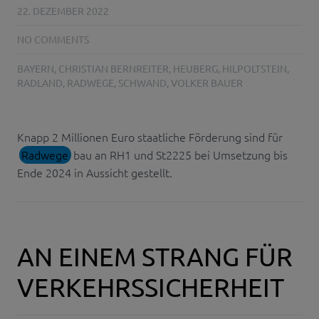
22. DEZEMBER 2022
NO COMMENTS
BAYERN
,
CHRISTIAN BERNREITER
,
HEUBERG
,
HILPOLTSTEIN
,
RADLAND
,
RADWEGE
,
SCHWAND
,
VOLKER BAUER
Knapp 2 Millionen Euro staatliche Förderung sind für
Radwege
bau an RH1 und St2225 bei Umsetzung bis
Ende 2024 in Aussicht gestellt.
AN EINEM STRANG FÜR
VERKEHRSSICHERHEIT