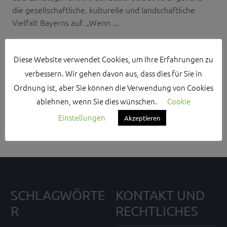
die gesellschaftliche, kulturelle und landschaftliche
Vielfalt Bayerns auf. „Wenn ...
Diese Website verwendet Cookies, um Ihre Erfahrungen zu
verbessern. Wir gehen davon aus, dass dies für Sie in
Ordnung ist, aber Sie können die Verwendung von Cookies
Search Sidebar Widget Area
ablehnen, wenn Sie dies wünschen.
Cookie
Please login and add some widgets to this widget area.
Einstellungen
Akzeptieren
SCHLAGWÖRTE
KONTAKT UND
R
RECHTLICHES