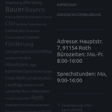
Allersberg
Abenberg
IMPRESSUM
Bauer
Bayern
DATENSCHUTZERKLÄRUNG
Bund
Bildung
Büchenbach
Corona
CSU
Denkmal
Digitalisierung
Edelhäußer
Ehrenamt
Freistaat
Energiewende
Adresse: Hauptstr.
Förderung
7, 91154 Roth
Greding
Georgensgmünd
Bürozeiten: Mo.-Fr.
Heideck
Handwerk
8:00-16:00
Hilpoltstein
Jagd
Kammerstein
Kommunen
Sprechstunden: Mo,
Kreis Roth
Landkreis Roth
9:00-16:00
*
Landtag
Landwirtschaft
Ländlicher Raum
Mittelstand
Roth
Mortler
Polizei
Rohr
Vereinbarung unter
Röttenbach
Schlüsselzuweisungen
09171/97970
Spalt
Sicherheit
Schwanstetten