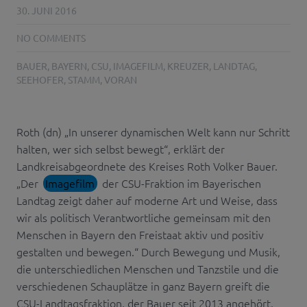
30. JUNI 2016
NO COMMENTS
BAUER
,
BAYERN
,
CSU
,
IMAGEFILM
,
KREUZER
,
LANDTAG
,
SEEHOFER
,
STAMM
,
VORAN
Roth (dn) „In unserer dynamischen Welt kann nur Schritt
halten, wer sich selbst bewegt“, erklärt der
Landkreisabgeordnete des Kreises Roth Volker Bauer.
„Der
Imagefilm
der CSU-Fraktion im Bayerischen
Landtag zeigt daher auf moderne Art und Weise, dass
wir als politisch Verantwortliche gemeinsam mit den
Menschen in Bayern den Freistaat aktiv und positiv
gestalten und bewegen.“ Durch Bewegung und Musik,
die unterschiedlichen Menschen und Tanzstile und die
verschiedenen Schauplätze in ganz Bayern greift die
CSU-Landtagsfraktion, der Bauer seit 2013 angehört,