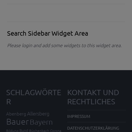
Search Sidebar Widget Area
Please login and add some widgets to this widget area.
SCHLAGWÖRTE
KONTAKT UND
R
RECHTLICHES
Allersberg
Abenberg
IMPRESSUM
Bauer
Bayern
DATENSCHUTZERKLÄRUNG
Bund
Bildung
Büchenbach
Corona