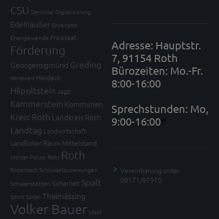
CSU
Denkmal
Digitalisierung
Edelhäußer
Ehrenamt
Freistaat
Energiewende
Adresse: Hauptstr.
Förderung
7, 91154 Roth
Greding
Georgensgmünd
Bürozeiten: Mo.-Fr.
Heideck
Handwerk
8:00-16:00
Hilpoltstein
Jagd
Kammerstein
Kommunen
Sprechstunden: Mo,
Kreis Roth
Landkreis Roth
9:00-16:00
*
Landtag
Landwirtschaft
Ländlicher Raum
Mittelstand
Roth
Mortler
Polizei
Rohr
Vereinbarung unter
Röttenbach
Schlüsselzuweisungen
09171/97970
Spalt
Sicherheit
Schwanstetten
Thalmässing
Sport
Söder
Volker Bauer
Wald