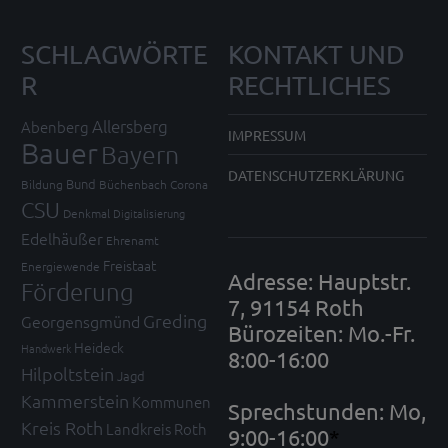
SCHLAGWÖRTE
KONTAKT UND
R
RECHTLICHES
Allersberg
Abenberg
IMPRESSUM
Bauer
Bayern
DATENSCHUTZERKLÄRUNG
Bund
Bildung
Büchenbach
Corona
CSU
Denkmal
Digitalisierung
Edelhäußer
Ehrenamt
Freistaat
Energiewende
Adresse: Hauptstr.
Förderung
7, 91154 Roth
Greding
Georgensgmünd
Bürozeiten: Mo.-Fr.
Heideck
Handwerk
8:00-16:00
Hilpoltstein
Jagd
Kammerstein
Kommunen
Sprechstunden: Mo,
Kreis Roth
Landkreis Roth
9:00-16:00
*