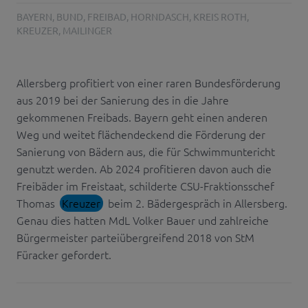
BAYERN
,
BUND
,
FREIBAD
,
HORNDASCH
,
KREIS ROTH
,
KREUZER
,
MAILINGER
Allersberg profitiert von einer raren Bundesförderung
aus 2019 bei der Sanierung des in die Jahre
gekommenen Freibads. Bayern geht einen anderen
Weg und weitet flächendeckend die Förderung der
Sanierung von Bädern aus, die für Schwimmuntericht
genutzt werden. Ab 2024 profitieren davon auch die
Freibäder im Freistaat, schilderte CSU-Fraktionsschef
Thomas
Kreuzer
beim 2. Bädergespräch in Allersberg.
Genau dies hatten MdL Volker Bauer und zahlreiche
Bürgermeister parteiübergreifend 2018 von StM
Füracker gefordert.