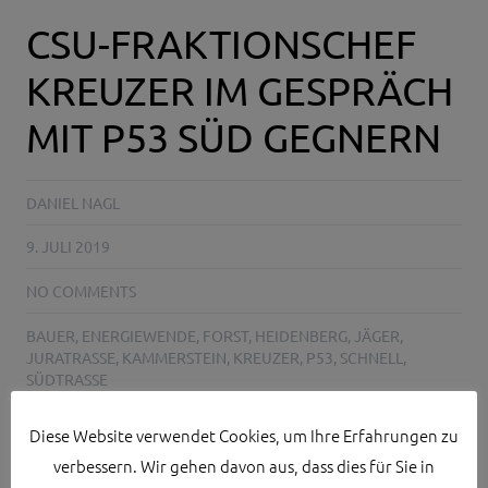
CSU-FRAKTIONSCHEF
KREUZER IM GESPRÄCH
MIT P53 SÜD GEGNERN
DANIEL NAGL
9. JULI 2019
NO COMMENTS
BAUER
,
ENERGIEWENDE
,
FORST
,
HEIDENBERG
,
JÄGER
,
JURATRASSE
,
KAMMERSTEIN
,
KREUZER
,
P53
,
SCHNELL
,
SÜDTRASSE
Diese Website verwendet Cookies, um Ihre Erfahrungen zu
KAMMERSTEIN – Einer der einflussreichsten Männer im
verbessern. Wir gehen davon aus, dass dies für Sie in