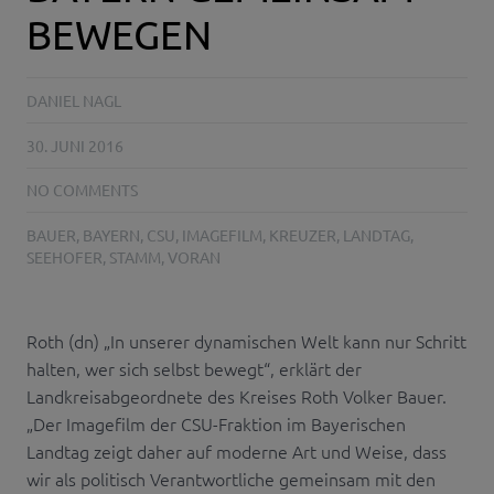
BEWEGEN
DANIEL NAGL
30. JUNI 2016
NO COMMENTS
BAUER
,
BAYERN
,
CSU
,
IMAGEFILM
,
KREUZER
,
LANDTAG
,
SEEHOFER
,
STAMM
,
VORAN
Roth (dn) „In unserer dynamischen Welt kann nur Schritt
halten, wer sich selbst bewegt“, erklärt der
Landkreisabgeordnete des Kreises Roth Volker Bauer.
„Der Imagefilm der CSU-Fraktion im Bayerischen
Landtag zeigt daher auf moderne Art und Weise, dass
wir als politisch Verantwortliche gemeinsam mit den