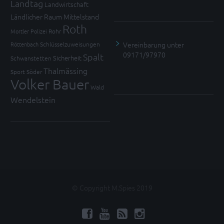
Landtag
Landwirtschaft
Ländlicher Raum
Mittelstand
Roth
Mortler
Polizei
Rohr
Vereinbarung unter
Röttenbach
Schlüsselzuweisungen
09171/97970
Spalt
Sicherheit
Schwanstetten
Thalmässing
Sport
Söder
Volker Bauer
Wald
Wendelstein
© Copyright M.Spies 2019