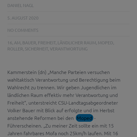
DANIEL NAGL
5. AUGUST 2020
NO COMMENTS
16
,
AM
,
BAUER
,
FREIHEIT
,
LÄNDLICHER RAUM
,
MOPED
,
ROLLER
,
SICHERHEIT
,
VERANTWORTUNG
Kammerstein (dn) „Manche Parteien versuchen
wahltaktisch Verantwortung und Berechtigung beim
Wahlrecht zu trennen. Wir geben Jugendlichen im
ländlichen Raum effektiv mehr Verantwortung und
Freiheit“, unterstreicht CSU-Landtagsabgeordneter
Volker Bauer mit Blick auf erfolgte und im Herbst
anstehende Reformen bei den
Moped
-
Führerscheinen. „Zu meiner Zeit sollte ein mit 15
Jahren fahrbares Mofa noch 25km/h laufen. Mit 16