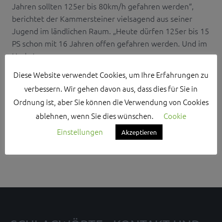
Jahren sollten 125er bis 80km/h gefahren werden“,
berichtet der Kammersteiner vielsagend aus seiner
Jugend im ländlichen Raum. „Heute dürfen 125er bis 15
PS schon mit 16 Jahren offen gefahren werden. Und im
Herbst ...
Diese Website verwendet Cookies, um Ihre Erfahrungen zu
verbessern. Wir gehen davon aus, dass dies für Sie in
Ordnung ist, aber Sie können die Verwendung von Cookies
ablehnen, wenn Sie dies wünschen.
Cookie
Search Sidebar Widget Area
Einstellungen
Akzeptieren
Please login and add some widgets to this widget area.