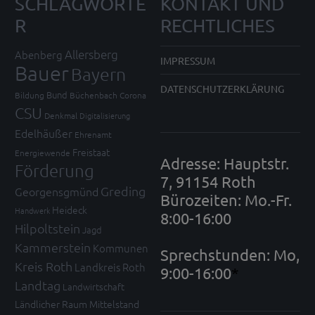
SCHLAGWÖRTE
KONTAKT UND
R
RECHTLICHES
Allersberg
Abenberg
IMPRESSUM
Bauer
Bayern
DATENSCHUTZERKLÄRUNG
Bund
Bildung
Büchenbach
Corona
CSU
Denkmal
Digitalisierung
Edelhäußer
Ehrenamt
Freistaat
Energiewende
Adresse: Hauptstr.
Förderung
7, 91154 Roth
Greding
Georgensgmünd
Bürozeiten: Mo.-Fr.
Heideck
Handwerk
8:00-16:00
Hilpoltstein
Jagd
Kammerstein
Kommunen
Sprechstunden: Mo,
Kreis Roth
Landkreis Roth
9:00-16:00
*
Landtag
Landwirtschaft
Ländlicher Raum
Mittelstand