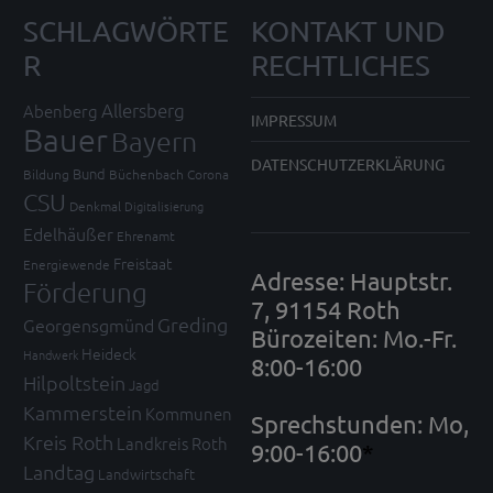
SCHLAGWÖRTE
KONTAKT UND
R
RECHTLICHES
Allersberg
Abenberg
IMPRESSUM
Bauer
Bayern
DATENSCHUTZERKLÄRUNG
Bund
Bildung
Büchenbach
Corona
CSU
Denkmal
Digitalisierung
Edelhäußer
Ehrenamt
Freistaat
Energiewende
Adresse: Hauptstr.
Förderung
7, 91154 Roth
Greding
Georgensgmünd
Bürozeiten: Mo.-Fr.
Heideck
Handwerk
8:00-16:00
Hilpoltstein
Jagd
Kammerstein
Kommunen
Sprechstunden: Mo,
Kreis Roth
Landkreis Roth
9:00-16:00
*
Landtag
Landwirtschaft