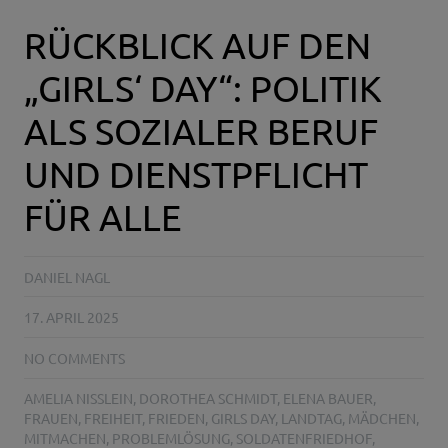
RÜCKBLICK AUF DEN
„GIRLS‘ DAY“: POLITIK
ALS SOZIALER BERUF
UND DIENSTPFLICHT
FÜR ALLE
DANIEL NAGL
17. APRIL 2025
NO COMMENTS
AMELIA NISSLEIN
,
DOROTHEA SCHMIDT
,
ELENA BAUER
,
FRAUEN
,
FREIHEIT
,
FRIEDEN
,
GIRLS DAY
,
LANDTAG
,
MÄDCHEN
,
MITMACHEN
,
PROBLEMLÖSUNG
,
SOLDATENFRIEDHOF
,