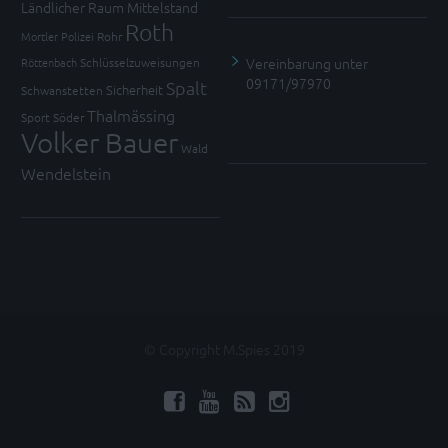
Ländlicher Raum
Mittelstand
Roth
Mortler
Polizei
Rohr
Vereinbarung unter
Röttenbach
Schlüsselzuweisungen
09171/97970
Spalt
Sicherheit
Schwanstetten
Thalmässing
Sport
Söder
Volker Bauer
Wald
Wendelstein
© Copyright M.Spies 2019