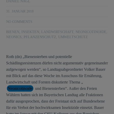
DANIEL NAGL
31. JANUAR 2018
NO COMMENTS
BIENEN
,
INSEKTEN
,
LANDWIRTSCHAFT
,
NEONICOTINOIDE
,
NEONICS
,
PFLANZENSCHUTZ
,
UMWELTSCHUTZ
Roth (dn) „Bienensterben und potentielle
Schädlingsresistenzen dürfen nicht argumentativ gegeneinander
aufgewogen werden“, so Landtagsabgeordneter Volker Bauer
mit Blick auf das diese Woche im Ausschuss für Ernährung,
Landwirtschaft und Forsten diskutierte Thema „
Neonicotinoide
und Bienensterben“. Außer den Freien
Wählern hatten sich im Bayerischen Landtag alle Fraktionen
dafür ausgesprochen, dass der Freistaat sich auf Bundesebene
für ein Verbot der hochwirksamen Insektizide einsetzt. Bauer
hatte im Januar mit den CSU-Kollegen aus den Bereichen