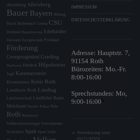
Allersberg
Abenberg
IMPRESSUM
Bauer
Bayern
Bildung
DATENSCHUTZERKLÄRUNG
CSU
Bund
Büchenbach
Corona
Edelhäußer
Denkmal
Digitalisierung
Freistaat
Ehrenamt
Energiewende
Förderung
Adresse: Hauptstr. 7,
Greding
Georgensgmünd
91154 Roth
Hilpoltstein
Heideck
Handwerk
Bürozeiten: Mo.-Fr.
Kammerstein
Jagd
8:00-16:00
Kreis Roth
Kommunen
Landtag
Landkreis Roth
Sprechstunden: Mo,
Ländlicher Raum
Landwirtschaft
9:00-16:00
*
Mittelstand
Rohr
Mortler
Polizei
Roth
Röttenbach
Schlüsselzuweisungen
Schwanstetten
Spalt
Sicherheit
Sport
Söder
Vereinbarung unter
Volker
09171/97970