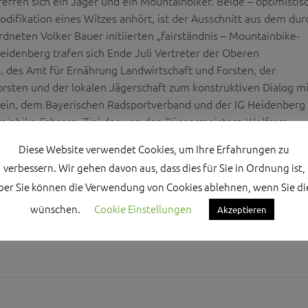
effen sich ein Jäger und ein Mountainbiker. Beide – optimistisc
difikation eines Witzes anhört, ist der Ausschnitt aus dem dur
neten Volker Bauer initiierten „fairständnis – Mountainbike-
Heidenberg trafen sich Ende Juli Vertreter der Oberen
 des Amt für Ernährung Landwirtschaft und Forsten, der
orsten und der lokalen Jägerschaft zum konstruktiven Dialog mi
ein, dem Bayerischen Radsportverband und der IG Heidenberg
ainbike-Fahrern. Ziel des von den Bürgermeistern Wolfram ...
Diese Website verwendet Cookies, um Ihre Erfahrungen zu
verbessern. Wir gehen davon aus, dass dies für Sie in Ordnung ist,
ber Sie können die Verwendung von Cookies ablehnen, wenn Sie di
wünschen.
Cookie Einstellungen
Akzeptieren