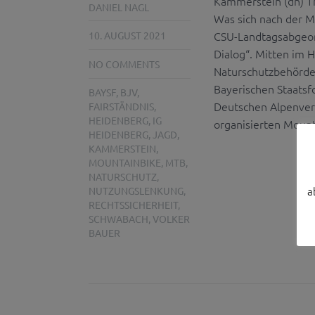
Kammerstein (dn) Tr
DANIEL NAGL
Was sich nach der Mo
CSU-Landtagsabgeord
10. AUGUST 2021
Dialog“. Mitten im 
NO COMMENTS
Naturschutzbehörde,
Bayerischen Staatsf
BAYSF
,
BJV
,
Deutschen Alpenver
FAIRSTÄNDNIS
,
HEIDENBERG
,
IG
organisierten Mount
HEIDENBERG
,
JAGD
,
KAMMERSTEIN
,
MOUNTAINBIKE
,
MTB
,
NATURSCHUTZ
,
a
NUTZUNGSLENKUNG
,
RECHTSSICHERHEIT
,
SCHWABACH
,
VOLKER
BAUER