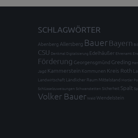
SCHLAGWÖRTER
Bauer
Bayern
Allersberg
Abenberg
Bi
CSU
Edelhäußer
Denkmal
Digitalisierung
Ehrenamt
En
Förderung
Greding
Georgensgmünd
Han
Kammerstein
Kreis Roth
Kommunen
La
Jagd
Ländlicher Raum
Mittelstand
Landwirtschaft
Mortler
Po
Spalt
Sicherheit
Schlüsselzuweisungen
Schwanstetten
Sp
Volker Bauer
Wendelstein
Wald