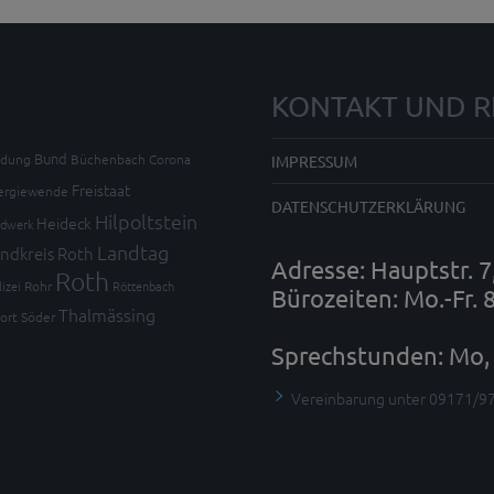
KONTAKT UND R
Bund
ldung
Büchenbach
Corona
IMPRESSUM
Freistaat
ergiewende
DATENSCHUTZERKLÄRUNG
Hilpoltstein
Heideck
dwerk
Landtag
ndkreis Roth
Adresse: Hauptstr. 
Roth
lizei
Rohr
Röttenbach
Bürozeiten: Mo.-Fr. 
Thalmässing
ort
Söder
Sprechstunden: Mo, 
Vereinbarung unter 09171/9