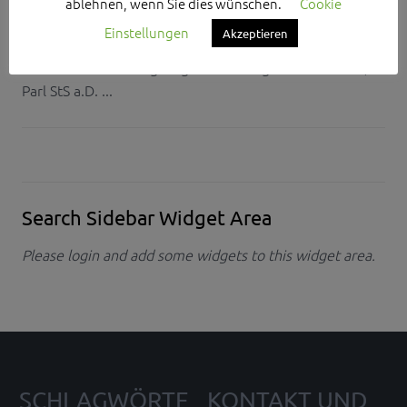
ablehnen, wenn Sie dies wünschen.
Cookie
und Heinz Bieberle, der Oberbürgermeister der Stadt
Einstellungen
Akzeptieren
Schwabach Matthias Thürauf, der zweite Bürgermeister
der Gemeinde Georgensgmünd Georg Schiffermüller,
Parl StS a.D. ...
Search Sidebar Widget Area
Please login and add some widgets to this widget area.
SCHLAGWÖRTE
KONTAKT UND