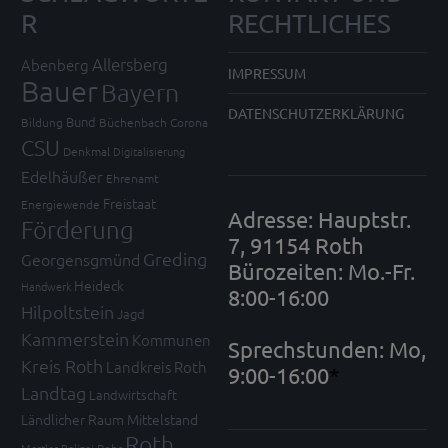
R
RECHTLICHES
Allersberg
Abenberg
IMPRESSUM
Bauer
Bayern
DATENSCHUTZERKLÄRUNG
Bund
Bildung
Büchenbach
Corona
CSU
Denkmal
Digitalisierung
Edelhäußer
Ehrenamt
Freistaat
Energiewende
Adresse: Hauptstr.
Förderung
7, 91154 Roth
Greding
Georgensgmünd
Bürozeiten: Mo.-Fr.
Heideck
Handwerk
8:00-16:00
Hilpoltstein
Jagd
Kammerstein
Kommunen
Sprechstunden: Mo,
Kreis Roth
Landkreis Roth
9:00-16:00
*
Landtag
Landwirtschaft
Ländlicher Raum
Mittelstand
Roth