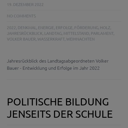
19. DEZEMBER 2022
NO COMMENTS
2022
,
DENKMAL
,
ENERGIE
,
ERFOLGE
,
FÖRDERUNG
,
HOLZ
,
JAHRESRÜCKBLICK
,
LANDTAG
,
MITTELSTAND
,
PARLAMENT
,
VOLKER BAUER
,
WASSERKRAFT
,
WEIHNACHTEN
Jahresrückblick des Landtagsabgeordneten Volker
Bauer - Entwicklung und Erfolge im Jahr 2022
POLITISCHE BILDUNG
JENSEITS DER SCHULE