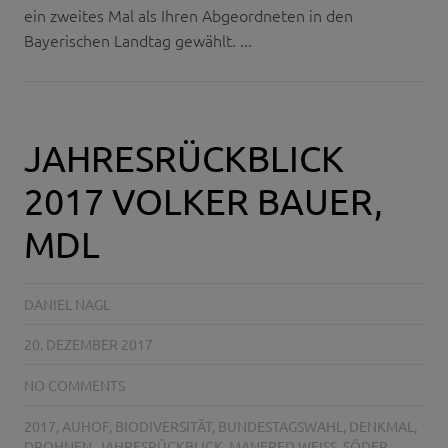
ein zweites Mal als Ihren Abgeordneten in den
Bayerischen Landtag gewählt. ...
JAHRESRÜCKBLICK
2017 VOLKER BAUER,
MDL
DANIEL NAGL
20. DEZEMBER 2017
NO COMMENTS
2017
,
AUHOF
,
BIODIVERSITÄT
,
BUNDESTAGSWAHL
,
DENKMAL
,
DROHNEN
,
JAHRESRÜCKBLICK
,
MANFRED WEISS
,
SÖDER
,