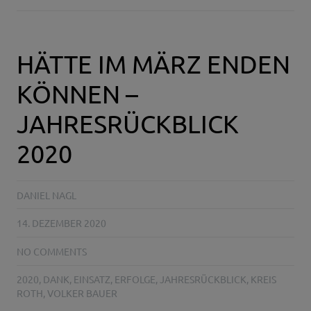
HÄTTE IM MÄRZ ENDEN
KÖNNEN –
JAHRESRÜCKBLICK
2020
DANIEL NAGL
14. DEZEMBER 2020
NO COMMENTS
2020
,
DANK
,
EINSATZ
,
ERFOLGE
,
JAHRESRÜCKBLICK
,
KREIS
ROTH
,
VOLKER BAUER