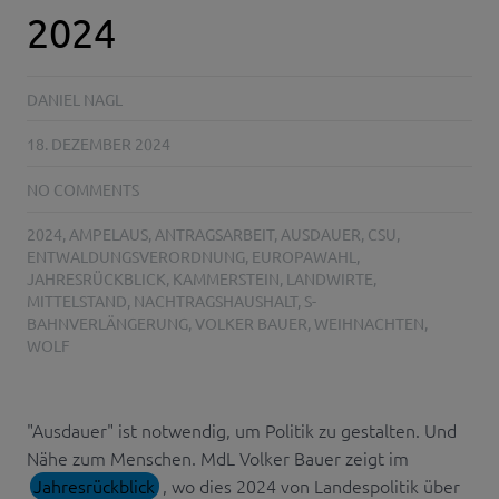
2024
DANIEL NAGL
18. DEZEMBER 2024
NO COMMENTS
2024
,
AMPELAUS
,
ANTRAGSARBEIT
,
AUSDAUER
,
CSU
,
ENTWALDUNGSVERORDNUNG
,
EUROPAWAHL
,
JAHRESRÜCKBLICK
,
KAMMERSTEIN
,
LANDWIRTE
,
MITTELSTAND
,
NACHTRAGSHAUSHALT
,
S-
BAHNVERLÄNGERUNG
,
VOLKER BAUER
,
WEIHNACHTEN
,
WOLF
"Ausdauer" ist notwendig, um Politik zu gestalten. Und
Nähe zum Menschen. MdL Volker Bauer zeigt im
Jahresrückblick
, wo dies 2024 von Landespolitik über