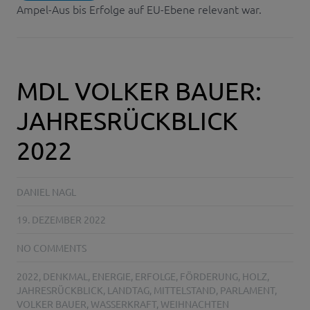
Ampel-Aus bis Erfolge auf EU-Ebene relevant war.
MDL VOLKER BAUER:
JAHRESRÜCKBLICK
2022
DANIEL NAGL
19. DEZEMBER 2022
NO COMMENTS
2022
,
DENKMAL
,
ENERGIE
,
ERFOLGE
,
FÖRDERUNG
,
HOLZ
,
JAHRESRÜCKBLICK
,
LANDTAG
,
MITTELSTAND
,
PARLAMENT
,
VOLKER BAUER
,
WASSERKRAFT
,
WEIHNACHTEN