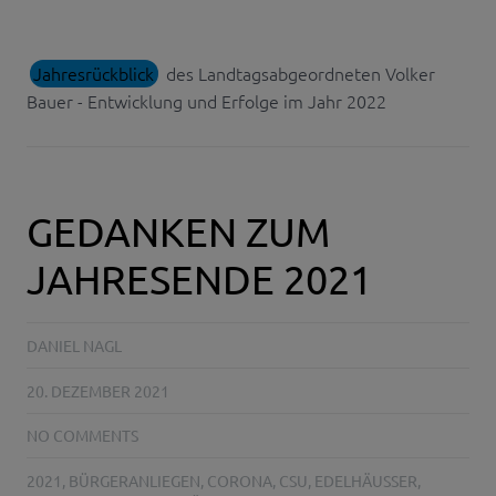
Jahresrückblick
des Landtagsabgeordneten Volker
Bauer - Entwicklung und Erfolge im Jahr 2022
GEDANKEN ZUM
JAHRESENDE 2021
DANIEL NAGL
20. DEZEMBER 2021
NO COMMENTS
2021
,
BÜRGERANLIEGEN
,
CORONA
,
CSU
,
EDELHÄUSSER
,