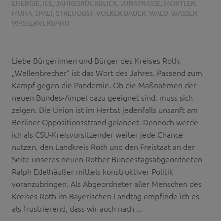
ENERGIE
,
ICE
,
JAHRESRÜCKBLICK
,
JURATRASSE
,
MORTLER
,
MUNA
,
SPALT
,
STREUOBST
,
VOLKER BAUER
,
WALD
,
WASSER
,
WASSERVERBAND
Liebe Bürgerinnen und Bürger des Kreises Roth,
„Wellenbrecher“ ist das Wort des Jahres. Passend zum
Kampf gegen die Pandemie. Ob die Maßnahmen der
neuen Bundes-Ampel dazu geeignet sind, muss sich
zeigen. Die Union ist im Herbst jedenfalls unsanft am
Berliner Oppositionsstrand gelandet. Dennoch werde
ich als CSU-Kreisvorsitzender weiter jede Chance
nutzen, den Landkreis Roth und den Freistaat an der
Seite unseres neuen Rother Bundestagsabgeordneten
Ralph Edelhäußer mittels konstruktiver Politik
voranzubringen. Als Abgeordneter aller Menschen des
Kreises Roth im Bayerischen Landtag empfinde ich es
als frustrierend, dass wir auch nach ...