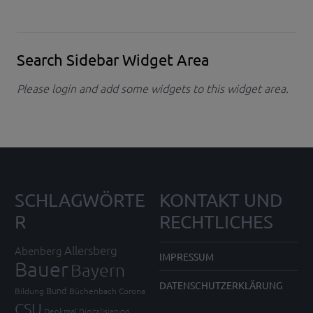
Search Sidebar Widget Area
Please login and add some widgets to this widget area.
SCHLAGWÖRTE
KONTAKT UND
R
RECHTLICHES
Allersberg
Abenberg
IMPRESSUM
Bauer
Bayern
DATENSCHUTZERKLÄRUNG
Bund
Bildung
Büchenbach
Corona
CSU
Denkmal
Digitalisierung