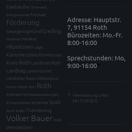
Edelhäußer
Ehrenamt
Freistaat
Energiewende
Adresse: Hauptstr.
Förderung
7, 91154 Roth
Greding
Georgensgmünd
Bürozeiten: Mo.-Fr.
Heideck
Handwerk
8:00-16:00
Hilpoltstein
Jagd
Kammerstein
Kommunen
Sprechstunden: Mo,
Kreis Roth
Landkreis Roth
9:00-16:00
*
Landtag
Landwirtschaft
Ländlicher Raum
Mittelstand
Roth
Mortler
Polizei
Rohr
Vereinbarung unter
Röttenbach
Schlüsselzuweisungen
09171/97970
Spalt
Sicherheit
Schwanstetten
Thalmässing
Sport
Söder
Volker Bauer
Wald
Wendelstein