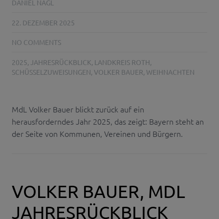
DANIEL NAGL
22. DEZEMBER 2025
NO COMMENTS
2025
,
JAHRESRÜCKBLICK
,
LANDKREIS ROTH
,
SCHÜSSELZUWEISUNGEN
,
VOLKER BAUER
,
WEIHNACHTEN
MdL Volker Bauer blickt zurück auf ein
herausforderndes Jahr 2025, das zeigt: Bayern steht an
der Seite von Kommunen, Vereinen und Bürgern.
VOLKER BAUER, MDL
JAHRESRÜCKBLICK