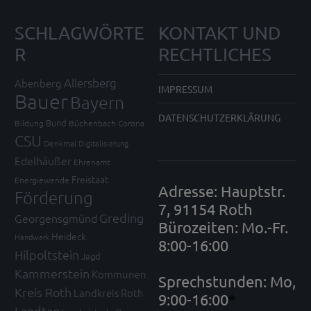
SCHLAGWÖRTE
KONTAKT UND
R
RECHTLICHES
Allersberg
Abenberg
IMPRESSUM
Bauer
Bayern
DATENSCHUTZERKLÄRUNG
Bund
Bildung
Büchenbach
Corona
CSU
Denkmal
Digitalisierung
Edelhäußer
Ehrenamt
Freistaat
Energiewende
Adresse: Hauptstr.
Förderung
7, 91154 Roth
Greding
Georgensgmünd
Bürozeiten: Mo.-Fr.
Heideck
Handwerk
8:00-16:00
Hilpoltstein
Jagd
Kammerstein
Kommunen
Sprechstunden: Mo,
Kreis Roth
Landkreis Roth
9:00-16:00
*
Landtag