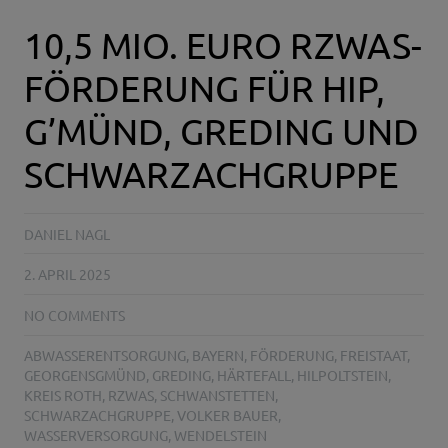
10,5 MIO. EURO RZWAS-
FÖRDERUNG FÜR HIP,
G’MÜND, GREDING UND
SCHWARZACHGRUPPE
DANIEL NAGL
2. APRIL 2025
NO COMMENTS
ABWASSERENTSORGUNG
,
BAYERN
,
FÖRDERUNG
,
FREISTAAT
,
GEORGENSGMÜND
,
GREDING
,
HÄRTEFALL
,
HILPOLTSTEIN
,
KREIS ROTH
,
RZWAS
,
SCHWANSTETTEN
,
SCHWARZACHGRUPPE
,
VOLKER BAUER
,
WASSERVERSORGUNG
,
WENDELSTEIN