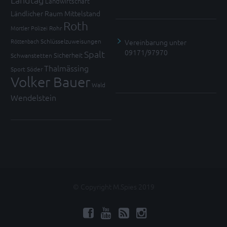
Landwirtschaft
Ländlicher Raum
Mittelstand
Roth
Mortler
Polizei
Rohr
Vereinbarung unter
Röttenbach
Schlüsselzuweisungen
09171/97970
Spalt
Sicherheit
Schwanstetten
Thalmässing
Sport
Söder
Volker Bauer
Wald
Wendelstein
© Copyright M.Spies 2019