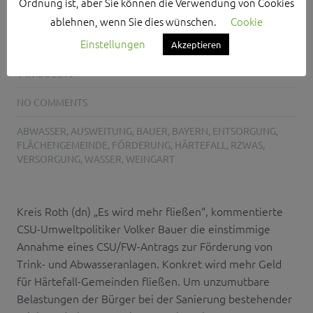
AUS
Ordnung ist, aber Sie können die Verwendung von Cookies
ablehnen, wenn Sie dies wünschen.
Cookie
Einstellungen
Akzeptieren
DANIEL NAGL
14. MAI 2019
NO COMMENTS
ABWASSER
,
AUSWEITUNG
,
BAUER
,
BAYERN
,
ENTSORGUNG
,
FLÄCHENGEMEINDE
,
FÖRDERUNG
,
HÄRTEFALL
,
RZWAS
,
VERSORGUNG
,
WASSER
,
WEINGART
Kreis Roth (dn) „Es wird mehr fließen“, kommentierte
CSU-Umweltpolitiker Volker Bauer die einstimmige
Annahme eines CSU/FW-Antrags zur Förderung von
Trink- und Abwasseranlagen. Konkret wird mehr Geld
für Härtefall-Gemeinden fließen. Um unzumutbare
Belastungen der Bürger bei der Sanierung bestehender