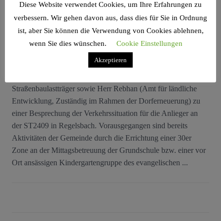
SCHWABACH
,
ST2409
,
TEMPO
,
VERKEHRSSICHERHEIT
Diese Website verwendet Cookies, um Ihre Erfahrungen zu
verbessern. Wir gehen davon aus, dass dies für Sie in Ordnung
ist, aber Sie können die Verwendung von Cookies ablehnen,
Regelsbach (je/dn) Am 27.08.2021 trafen sich auf Einladung
wenn Sie dies wünschen.
Cookie Einstellungen
einer Bürgerinitiative, des Landtagsabgeordneten Volker Bauer
Akzeptieren
sowie Bürgermeister Felix Fröhlich, die Gemeinderäte Martina
Schießl sowie Adrian
Schöll
und Verkehrsexperten der
Straßenbaulastträger sowie Herr Rebhan (Amt für ländliche
Entwicklung, Zuständig im Rahmen der Dorferneuerung) zu
einer Besprechung der Verkehrssituation für die Anlieger an
der ST2409 in Regelsbach. Vorausgegangen sind bereits
Aktivitäten der Gemeinde durch die Errichtung einer 30er
Zone an der Mittagsbetreuung der Grundschule bzw. einer vor
Ort ansässigen Kindergartengruppe des evangelischen ...