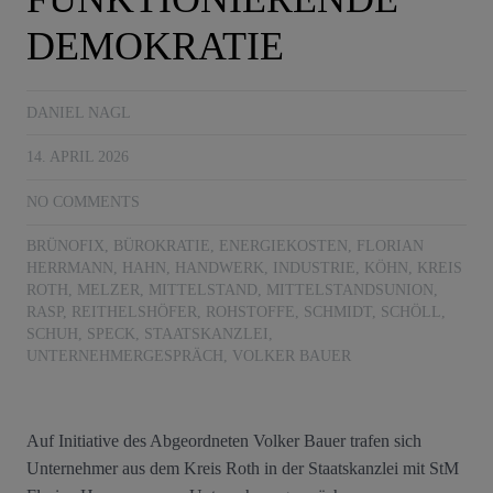
DEMOKRATIE
DANIEL NAGL
14. APRIL 2026
NO COMMENTS
BRÜNOFIX
,
BÜROKRATIE
,
ENERGIEKOSTEN
,
FLORIAN
HERRMANN
,
HAHN
,
HANDWERK
,
INDUSTRIE
,
KÖHN
,
KREIS
ROTH
,
MELZER
,
MITTELSTAND
,
MITTELSTANDSUNION
,
RASP
,
REITHELSHÖFER
,
ROHSTOFFE
,
SCHMIDT
,
SCHÖLL
,
SCHUH
,
SPECK
,
STAATSKANZLEI
,
UNTERNEHMERGESPRÄCH
,
VOLKER BAUER
Auf Initiative des Abgeordneten Volker Bauer trafen sich
Unternehmer aus dem Kreis Roth in der Staatskanzlei mit StM