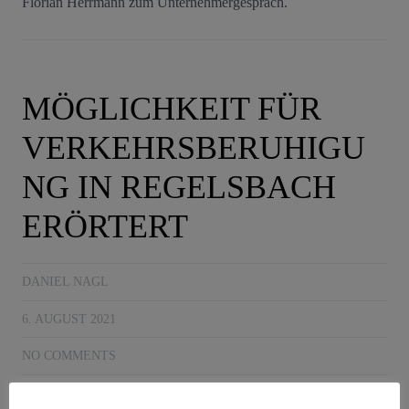
Florian Herrmann zum Unternehmergespräch.
MÖGLICHKEIT FÜR
VERKEHRSBERUHIGU
NG IN REGELSBACH
ERÖRTERT
DANIEL NAGL
6. AUGUST 2021
NO COMMENTS
BAUER
,
FRÖHLICH
,
REGELSBACH
,
ROSSTAL
,
SCHÖLL
,