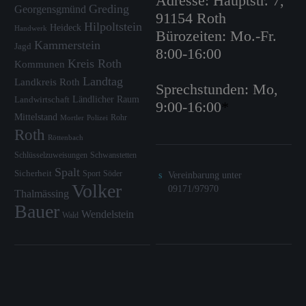
Adresse: Hauptstr. 7,
Greding
Georgensgmünd
91154 Roth
Hilpoltstein
Heideck
Handwerk
Bürozeiten: Mo.-Fr.
Kammerstein
Jagd
8:00-16:00
Kreis Roth
Kommunen
Landtag
Landkreis Roth
Sprechstunden: Mo,
Ländlicher Raum
Landwirtschaft
9:00-16:00
*
Mittelstand
Rohr
Mortler
Polizei
Roth
Röttenbach
Schlüsselzuweisungen
Schwanstetten
Spalt
Sicherheit
Sport
Söder
Vereinbarung unter
Volker
09171/97970
Thalmässing
Bauer
Wendelstein
Wald