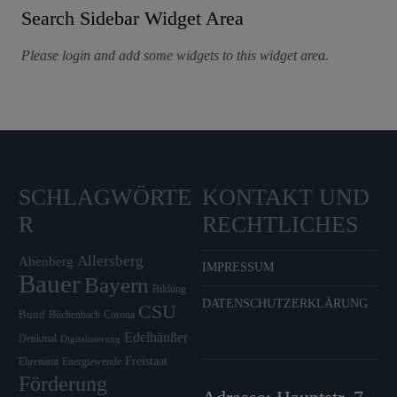
Search Sidebar Widget Area
Please login and add some widgets to this widget area.
SCHLAGWÖRTE
KONTAKT UND
R
RECHTLICHES
Allersberg
Abenberg
IMPRESSUM
Bauer
Bayern
Bildung
DATENSCHUTZERKLÄRUNG
CSU
Bund
Büchenbach
Corona
Edelhäußer
Denkmal
Digitalisierung
Freistaat
Ehrenamt
Energiewende
Förderung