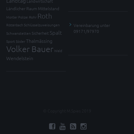
Landtag
Landwirtschaft
Ländlicher Raum
Mittelstand
Roth
Mortler
Polizei
Rohr
Vereinbarung unter
Röttenbach
Schlüsselzuweisungen
09171/97970
Spalt
Sicherheit
Schwanstetten
Thalmässing
Sport
Söder
Volker Bauer
Wald
Wendelstein
© Copyright M.Spies 2019