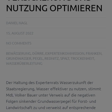
NUTZUNG OPTIMIEREN
DANIEL NAGL
15. AUGUST 2022
NO COMMENTS
BEWÄSSERUNG
,
DÜRRE
,
EXPERTENKOMMISSION
,
FRANKEN
,
GRUNDWASSER
,
PEGEL
,
REDNITZ
,
SPALT
,
TROCKENHEIT
,
WASSERÜBERLEITUNG
Der Haltung des Expertenrats Wasserzukunft der
Staatsregierung, Wasser effektiver zu nutzen, stimmt
MdL Volker Bauer unter Verweis auf die negativen
Folgen sinkender Grundwasserpegel für Forst- und
Landwirtschaft zu und verweist auf entsprechende