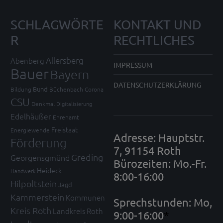
SCHLAGWÖRTE
KONTAKT UND
R
RECHTLICHES
Allersberg
Abenberg
IMPRESSUM
Bauer
Bayern
DATENSCHUTZERKLÄRUNG
Bund
Bildung
Büchenbach
Corona
CSU
Denkmal
Digitalisierung
Edelhäußer
Ehrenamt
Freistaat
Energiewende
Adresse: Hauptstr.
Förderung
7, 91154 Roth
Greding
Georgensgmünd
Bürozeiten: Mo.-Fr.
Heideck
Handwerk
8:00-16:00
Hilpoltstein
Jagd
Kammerstein
Kommunen
Sprechstunden: Mo,
Kreis Roth
Landkreis Roth
9:00-16:00
*