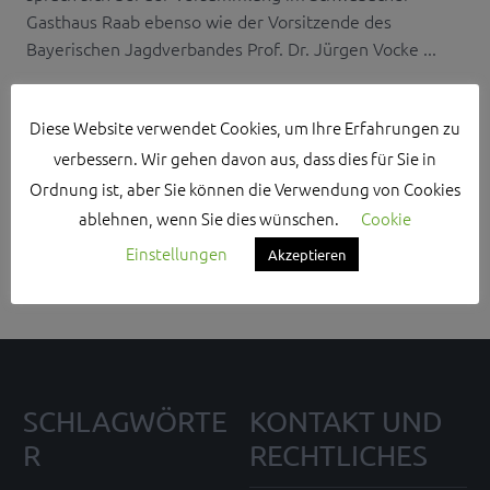
Gasthaus Raab ebenso wie der Vorsitzende des
Bayerischen Jagdverbandes Prof. Dr. Jürgen Vocke ...
Diese Website verwendet Cookies, um Ihre Erfahrungen zu
verbessern. Wir gehen davon aus, dass dies für Sie in
Ordnung ist, aber Sie können die Verwendung von Cookies
Search Sidebar Widget Area
ablehnen, wenn Sie dies wünschen.
Cookie
Please login and add some widgets to this widget area.
Einstellungen
Akzeptieren
SCHLAGWÖRTE
KONTAKT UND
R
RECHTLICHES