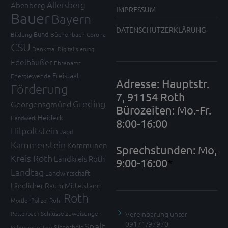
Allersberg
Abenberg
IMPRESSUM
Bauer
Bayern
DATENSCHUTZERKLÄRUNG
Bund
Bildung
Büchenbach
Corona
CSU
Denkmal
Digitalisierung
Edelhäußer
Ehrenamt
Freistaat
Energiewende
Adresse: Hauptstr.
Förderung
7, 91154 Roth
Greding
Georgensgmünd
Bürozeiten: Mo.-Fr.
Heideck
Handwerk
8:00-16:00
Hilpoltstein
Jagd
Kammerstein
Kommunen
Sprechstunden: Mo,
Kreis Roth
Landkreis Roth
9:00-16:00
*
Landtag
Landwirtschaft
Ländlicher Raum
Mittelstand
Roth
Mortler
Polizei
Rohr
Vereinbarung unter
Röttenbach
Schlüsselzuweisungen
09171/97970
Spalt
Sicherheit
Schwanstetten