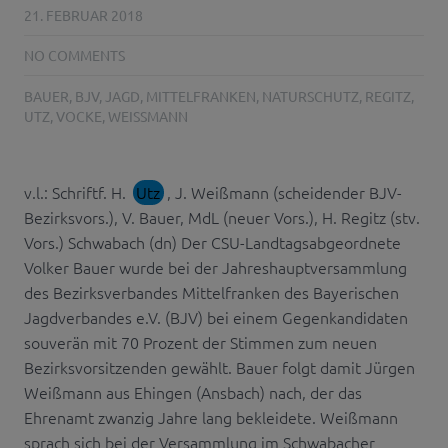
21. FEBRUAR 2018
NO COMMENTS
BAUER
,
BJV
,
JAGD
,
MITTELFRANKEN
,
NATURSCHUTZ
,
REGITZ
,
UTZ
,
VOCKE
,
WEISSMANN
v.l.: Schriftf. H.
Utz
, J. Weißmann (scheidender BJV-
Bezirksvors.), V. Bauer, MdL (neuer Vors.), H. Regitz (stv.
Vors.) Schwabach (dn) Der CSU-Landtagsabgeordnete
Volker Bauer wurde bei der Jahreshauptversammlung
des Bezirksverbandes Mittelfranken des Bayerischen
Jagdverbandes e.V. (BJV) bei einem Gegenkandidaten
souverän mit 70 Prozent der Stimmen zum neuen
Bezirksvorsitzenden gewählt. Bauer folgt damit Jürgen
Weißmann aus Ehingen (Ansbach) nach, der das
Ehrenamt zwanzig Jahre lang bekleidete. Weißmann
sprach sich bei der Versammlung im Schwabacher