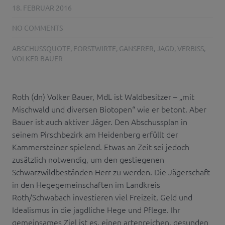
18. FEBRUAR 2016
NO COMMENTS
ABSCHUSSQUOTE
,
FORSTWIRTE
,
GANSERER
,
JAGD
,
VERBISS
,
VOLKER BAUER
Roth (dn) Volker Bauer, MdL ist Waldbesitzer – „mit
Mischwald und diversen Biotopen“ wie er betont. Aber
Bauer ist auch aktiver Jäger. Den Abschussplan in
seinem Pirschbezirk am Heidenberg erfüllt der
Kammersteiner spielend. Etwas an Zeit sei jedoch
zusätzlich notwendig, um den gestiegenen
Schwarzwildbeständen Herr zu werden. Die Jägerschaft
in den Hegegemeinschaften im Landkreis
Roth/Schwabach investieren viel Freizeit, Geld und
Idealismus in die jagdliche Hege und Pflege. Ihr
gemeinsames Ziel ist es, einen artenreichen, gesunden