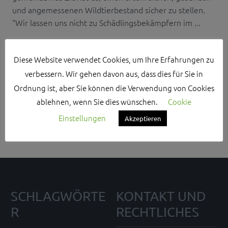
und angemessenen Wildtierbestand sicher zu stellen.
"Wir lassen uns nicht zu Schädlingsbekämpfern im ...
Diese Website verwendet Cookies, um Ihre Erfahrungen zu
verbessern. Wir gehen davon aus, dass dies für Sie in
Ordnung ist, aber Sie können die Verwendung von Cookies
Search Sidebar Widget Area
ablehnen, wenn Sie dies wünschen.
Cookie
Please login and add some widgets to this widget area.
Einstellungen
Akzeptieren
SCHLAGWÖRTE
KONTAKT UND
R
RECHTLICHES