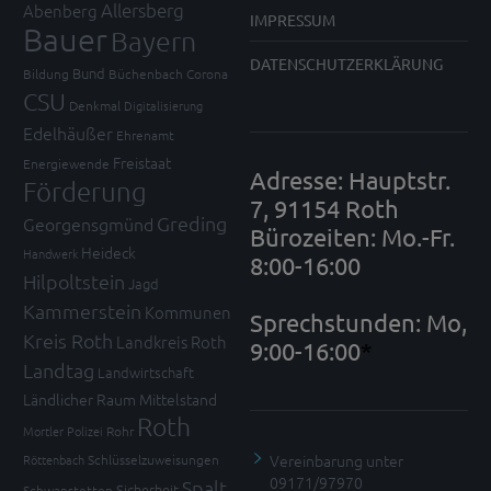
Allersberg
Abenberg
IMPRESSUM
Bauer
Bayern
DATENSCHUTZERKLÄRUNG
Bund
Bildung
Büchenbach
Corona
CSU
Denkmal
Digitalisierung
Edelhäußer
Ehrenamt
Freistaat
Energiewende
Adresse: Hauptstr.
Förderung
7, 91154 Roth
Greding
Georgensgmünd
Bürozeiten: Mo.-Fr.
Heideck
Handwerk
8:00-16:00
Hilpoltstein
Jagd
Kammerstein
Kommunen
Sprechstunden: Mo,
Kreis Roth
Landkreis Roth
9:00-16:00
*
Landtag
Landwirtschaft
Ländlicher Raum
Mittelstand
Roth
Mortler
Polizei
Rohr
Vereinbarung unter
Röttenbach
Schlüsselzuweisungen
09171/97970
Spalt
Sicherheit
Schwanstetten