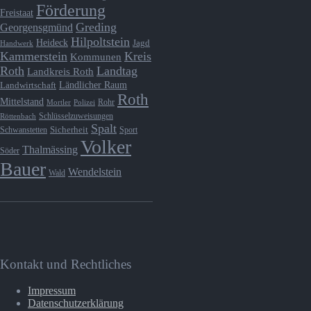
Förderung
Freistaat
Greding
Georgensgmünd
Hilpoltstein
Heideck
Jagd
Handwerk
Kammerstein
Kreis
Kommunen
Roth
Landtag
Landkreis Roth
Ländlicher Raum
Landwirtschaft
Roth
Mittelstand
Rohr
Mortler
Polizei
Schlüsselzuweisungen
Röttenbach
Spalt
Schwanstetten
Sicherheit
Sport
Volker
Thalmässing
Söder
Bauer
Wendelstein
Wald
Kontakt und Rechtliches
Impressum
Datenschutzerklärung