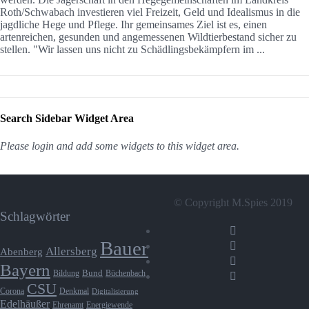
Roth/Schwabach investieren viel Freizeit, Geld und Idealismus in die
jagdliche Hege und Pflege. Ihr gemeinsames Ziel ist es, einen
artenreichen, gesunden und angemessenen Wildtierbestand sicher zu
stellen. "Wir lassen uns nicht zu Schädlingsbekämpfern im ...
Search Sidebar Widget Area
Please login and add some widgets to this widget area.
© Copyright M.Spies 2019
Schlagwörter
Bauer
Allersberg
Abenberg
Bayern
Bund
Bildung
Büchenbach
CSU
Denkmal
Corona
Digitalisierung
Edelhäußer
Ehrenamt
Energiewende