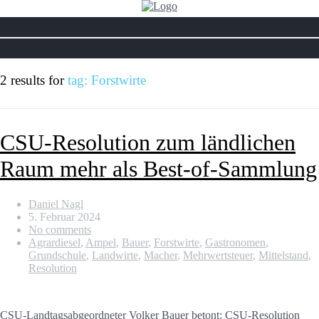
2 results for
tag: Forstwirte
CSU-Resolution zum ländlichen
Raum mehr als Best-of-Sammlung
Daniel Nagl
5. Februar 2024
No comments
Agrardiesel
,
Ampel
,
Bauer
,
Forstwirte
,
Gastronomen
,
Grundschule
,
Landwirte
,
Macher
,
Mehrwertsteuer
,
Mittelstand
,
Resolution
CSU-Landtagsabgeordneter Volker Bauer betont: CSU-Resolution