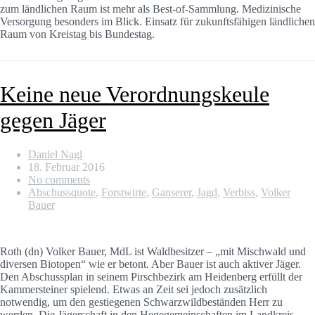
zum ländlichen Raum ist mehr als Best-of-Sammlung. Medizinische
Versorgung besonders im Blick. Einsatz für zukunftsfähigen ländlichen
Raum von Kreistag bis Bundestag.
Keine neue Verordnungskeule
gegen Jäger
Daniel Nagl
18. Februar 2016
No comments
Abschussquote
,
Forstwirte
,
Ganserer
,
Jagd
,
Verbiss
,
Volker
Bauer
Roth (dn) Volker Bauer, MdL ist Waldbesitzer – „mit Mischwald und
diversen Biotopen“ wie er betont. Aber Bauer ist auch aktiver Jäger.
Den Abschussplan in seinem Pirschbezirk am Heidenberg erfüllt der
Kammersteiner spielend. Etwas an Zeit sei jedoch zusätzlich
notwendig, um den gestiegenen Schwarzwildbeständen Herr zu
werden. Die Jägerschaft in den Hegegemeinschaften im Landkreis