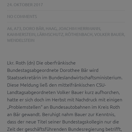
24. OKTOBER 2017
NO COMMENTS
A6
,
A73
,
DORO BÄR
,
HAAG
,
JOACHIM HERRMANN
,
KAMMERSTEIN
,
LÄRMSCHUTZ
,
RÖTHENBACH
,
VOLKER BAUER
,
WENDELSTEIN
Lkr. Roth (dn) Die oberfränkische
Bundestagsabgeordnete Dorothee Bär wird
Staatssekretärin im Bundeslandwirtschaftsministerium.
Diese Meldung ließ den mittelfränkischen CSU-
Landtagsabgeordneten Volker Bauer kurz aufhorchen,
hatte er sich doch im Herbst mit Nachdruck mit einigen
„Problemstellen“ an Bundesautobahnen im Kreis Roth
an Bär gewandt. Beruhigt nahm Bauer zur Kenntnis,
dass der neue Titel seiner Bundestagskollegin nur die
Zeit der geschäftsführenden Bundesregierung betrifft,