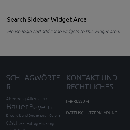
Search Sidebar Widget Area
Please login and add some widgets to this widget area.
SCHLAGWÖRTE
KONTAKT UND
R
RECHTLICHES
Allersberg
Abenberg
IMPRESSUM
Bauer
Bayern
DATENSCHUTZERKLÄRUNG
Bund
Bildung
Büchenbach
Corona
CSU
Denkmal
Digitalisierung