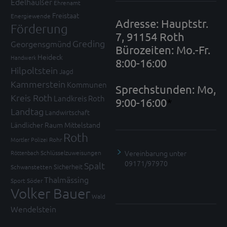
Edelhäußer
Ehrenamt
Freistaat
Energiewende
Adresse: Hauptstr.
Förderung
7, 91154 Roth
Greding
Georgensgmünd
Bürozeiten: Mo.-Fr.
Heideck
Handwerk
8:00-16:00
Hilpoltstein
Jagd
Kammerstein
Kommunen
Sprechstunden: Mo,
Kreis Roth
Landkreis Roth
9:00-16:00
*
Landtag
Landwirtschaft
Ländlicher Raum
Mittelstand
Roth
Mortler
Polizei
Rohr
Vereinbarung unter
Röttenbach
Schlüsselzuweisungen
09171/97970
Spalt
Sicherheit
Schwanstetten
Thalmässing
Sport
Söder
Volker Bauer
Wald
Wendelstein