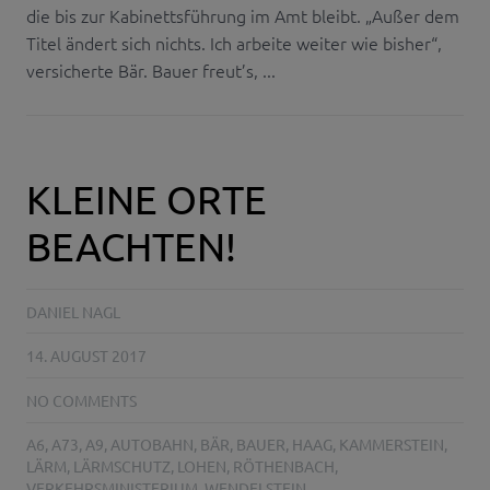
die bis zur Kabinettsführung im Amt bleibt. „Außer dem
Titel ändert sich nichts. Ich arbeite weiter wie bisher“,
versicherte Bär. Bauer freut’s, ...
KLEINE ORTE
BEACHTEN!
DANIEL NAGL
14. AUGUST 2017
NO COMMENTS
A6
,
A73
,
A9
,
AUTOBAHN
,
BÄR
,
BAUER
,
HAAG
,
KAMMERSTEIN
,
LÄRM
,
LÄRMSCHUTZ
,
LOHEN
,
RÖTHENBACH
,
VERKEHRSMINISTERIUM
,
WENDELSTEIN