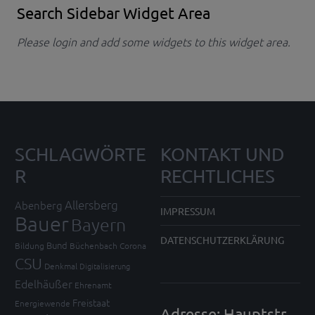
Search Sidebar Widget Area
Please login and add some widgets to this widget area.
SCHLAGWÖRTE
KONTAKT UND
R
RECHTLICHES
Allersberg
Abenberg
IMPRESSUM
Bauer
Bayern
DATENSCHUTZERKLÄRUNG
Bund
Bildung
Büchenbach
Corona
CSU
Denkmal
Digitalisierung
Edelhäußer
Ehrenamt
Freistaat
Energiewende
Adresse: Hauptstr.