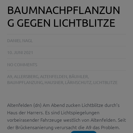
BAUMNACHPFLANZUN
G GEGEN LICHTBLITZE
DANIEL NAGL
10. JUNI 2021
NO COMMENTS
A9
,
ALLERSBERG
,
ALTENFELDEN
,
BÄUMLER
,
BAUMPFLANZUNG
,
HAUSNER
,
LÄRMSCHUTZ
,
LICHTBLITZE
Altenfelden (dn) Am Abend zucken Lichtblitze durch’s
Haus der Harrers. Es sind Lichtspiegelungen
vorbeirasender Fahrzeuge westlich von Altenfelden. Seit
der Brückensanierung verursacht die A9 das Problem.