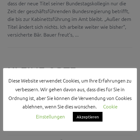
dass der neue Titel seiner Bundestagskollegin nur die
Zeit der geschäftsführenden Bundesregierung betrifft,
die bis zur Kabinettsführung im Amt bleibt. „Außer dem
Titel ändert sich nichts. Ich arbeite weiter wie bisher“,
versicherte Bär. Bauer freut’s, ...
KLEINE ORTE
Diese Website verwendet Cookies, um Ihre Erfahrungen zu
BEACHTEN!
verbessern. Wir gehen davon aus, dass dies für Sie in
Ordnung ist, aber Sie können die Verwendung von Cookies
DANIEL NAGL
ablehnen, wenn Sie dies wünschen.
Cookie
Einstellungen
14. AUGUST 2017
Akzeptieren
NO COMMENTS