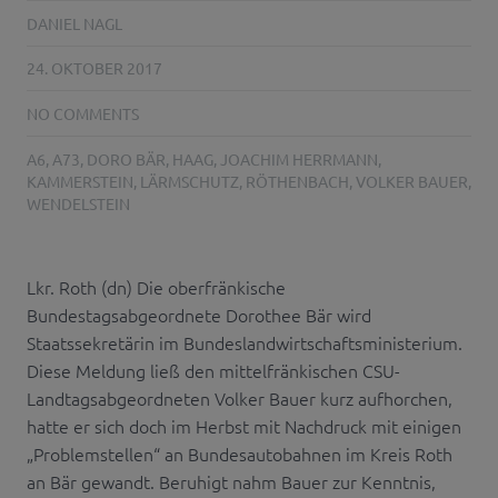
DANIEL NAGL
24. OKTOBER 2017
NO COMMENTS
A6
,
A73
,
DORO BÄR
,
HAAG
,
JOACHIM HERRMANN
,
KAMMERSTEIN
,
LÄRMSCHUTZ
,
RÖTHENBACH
,
VOLKER BAUER
,
WENDELSTEIN
Lkr. Roth (dn) Die oberfränkische
Bundestagsabgeordnete Dorothee Bär wird
Staatssekretärin im Bundeslandwirtschaftsministerium.
Diese Meldung ließ den mittelfränkischen CSU-
Landtagsabgeordneten Volker Bauer kurz aufhorchen,
hatte er sich doch im Herbst mit Nachdruck mit einigen
„Problemstellen“ an Bundesautobahnen im Kreis Roth
an Bär gewandt. Beruhigt nahm Bauer zur Kenntnis,