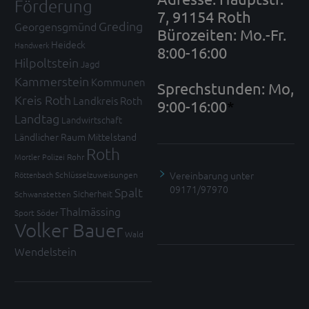
Förderung
7, 91154 Roth
Greding
Georgensgmünd
Bürozeiten: Mo.-Fr.
Heideck
Handwerk
8:00-16:00
Hilpoltstein
Jagd
Kammerstein
Kommunen
Sprechstunden: Mo,
Kreis Roth
Landkreis Roth
9:00-16:00
*
Landtag
Landwirtschaft
Ländlicher Raum
Mittelstand
Roth
Mortler
Polizei
Rohr
Vereinbarung unter
Röttenbach
Schlüsselzuweisungen
09171/97970
Spalt
Sicherheit
Schwanstetten
Thalmässing
Sport
Söder
Volker Bauer
Wald
Wendelstein