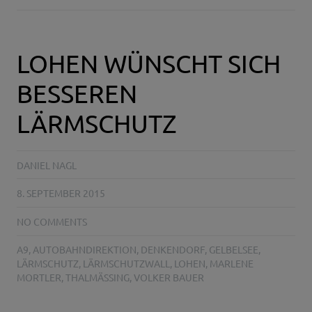
LOHEN WÜNSCHT SICH
BESSEREN
LÄRMSCHUTZ
DANIEL NAGL
8. SEPTEMBER 2015
NO COMMENTS
A9
,
AUTOBAHNDIREKTION
,
DENKENDORF
,
GELBELSEE
,
LÄRMSCHUTZ
,
LÄRMSCHUTZWALL
,
LOHEN
,
MARLENE
MORTLER
,
THALMÄSSING
,
VOLKER BAUER