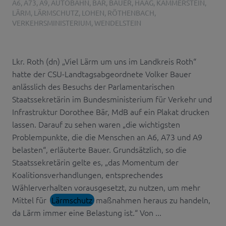
A6
,
A73
,
A9
,
AUTOBAHN
,
BÄR
,
BAUER
,
HAAG
,
KAMMERSTEIN
,
LÄRM
,
LÄRMSCHUTZ
,
LOHEN
,
RÖTHENBACH
,
VERKEHRSMINISTERIUM
,
WENDELSTEIN
Lkr. Roth (dn) „Viel Lärm um uns im Landkreis Roth“
hatte der CSU-Landtagsabgeordnete Volker Bauer
anlässlich des Besuchs der Parlamentarischen
Staatssekretärin im Bundesministerium für Verkehr und
Infrastruktur Dorothee Bär, MdB auf ein Plakat drucken
lassen. Darauf zu sehen waren „die wichtigsten
Problempunkte, die die Menschen an A6, A73 und A9
belasten“, erläuterte Bauer. Grundsätzlich, so die
Staatssekretärin gelte es, „das Momentum der
Koalitionsverhandlungen, entsprechendes
Wählerverhalten vorausgesetzt, zu nutzen, um mehr
Mittel für
Lärmschutz
maßnahmen heraus zu handeln,
da Lärm immer eine Belastung ist.“ Von ...