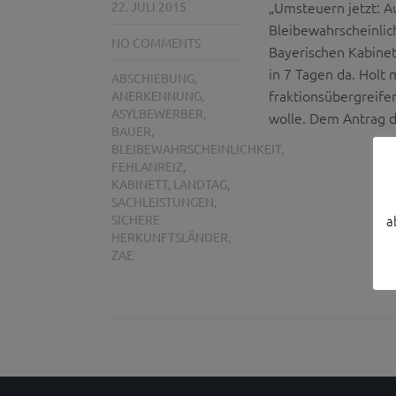
„Umsteuern jetzt: A
22. JULI 2015
Bleibewahrscheinlich
NO COMMENTS
Bayerischen Kabinet
in 7 Tagen da. Holt
ABSCHIEBUNG
,
fraktionsübergreife
ANERKENNUNG
,
ASYLBEWERBER
,
wolle. Dem Antrag d
BAUER
,
BLEIBEWAHRSCHEINLICHKEIT
,
FEHLANREIZ
,
KABINETT
,
LANDTAG
,
SACHLEISTUNGEN
,
SICHERE
a
HERKUNFTSLÄNDER
,
ZAE