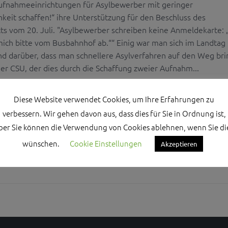
ufnahmeeinrichtungen für Asylbewerber mit geringer
keit schaffen!“ ihre Unterstützung für den Beschluss des
ts vom 20. Juli. "Asylbewerber schreiben keine Anmeldekarte: 
 mich bitte vom Busbahnhof ab.““ Einig war man sich im Landtag
nd darüber, dass man schnellere Asylverfahren auf den Weg br
er CSU, der dies durch die Schaffung zweier Aufnahm...
Diese Website verwendet Cookies, um Ihre Erfahrungen zu
verbessern. Wir gehen davon aus, dass dies für Sie in Ordnung ist,
ber Sie können die Verwendung von Cookies ablehnen, wenn Sie di
wünschen.
Cookie Einstellungen
Akzeptieren