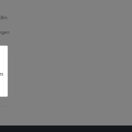
„Bin
ingen
es