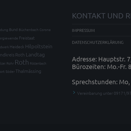
KONTAKT UND R
Bund
ldung
Büchenbach
Corona
IMPRESSUM
Freistaat
ergiewende
DATENSCHUTZERKLÄRUNG
Hilpoltstein
Heideck
dwerk
Landtag
ndkreis Roth
Adresse: Hauptstr. 
Roth
lizei
Rohr
Röttenbach
Bürozeiten: Mo.-Fr. 
Thalmässing
ort
Söder
Sprechstunden: Mo, 
Vereinbarung unter 09171/9