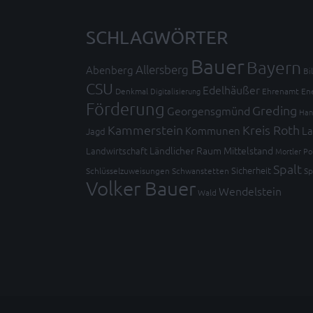
SCHLAGWÖRTER
Bauer
Bayern
Allersberg
Abenberg
Bi
CSU
Edelhäußer
Denkmal
Digitalisierung
Ehrenamt
En
Förderung
Greding
Georgensgmünd
Han
Kammerstein
Kreis Roth
Kommunen
La
Jagd
Ländlicher Raum
Mittelstand
Landwirtschaft
Mortler
Po
Spalt
Sicherheit
Schlüsselzuweisungen
Schwanstetten
Sp
Volker Bauer
Wendelstein
Wald