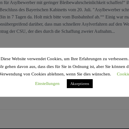
 für Asylbewerber mit geringer Bleibewahrscheinlichkeit schaffen!“ i
 Beschluss des Bayerischen Kabinetts vom 20. Juli. "Asylbewerber sch
Bin in 7 Tagen da. Holt mich bitte vom Busbahnhof ab.““ Einig war m
onsübergreifend darüber, dass man schnellere Asylverfahren auf den W
trag der CSU, der dies durch die Schaffung zweier Aufnahm...
Diese Website verwendet Cookies, um Ihre Erfahrungen zu verbessern.
ir gehen davon aus, dass dies für Sie in Ordnung ist, aber Sie können d
Verwendung von Cookies ablehnen, wenn Sie dies wünschen.
Cooki
Einstellungen
Akzeptieren