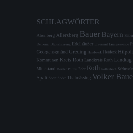
SCHLAGWÖRTER
Bauer
Bayern
Allersberg
Abenberg
Bildu
Edelhäußer
F
Denkmal
Ehrenamt
Energiewende
Digitalisierung
Greding
Hilpolt
Georgensgmünd
Heideck
Handwerk
Kreis Roth
Landtag
Kommunen
Landkreis Roth
Roth
Mittelstand
Rohr
Schlüssel
Mortler
Röttenbach
Polizei
Volker Baue
Spalt
Thalmässing
Sport
Söder