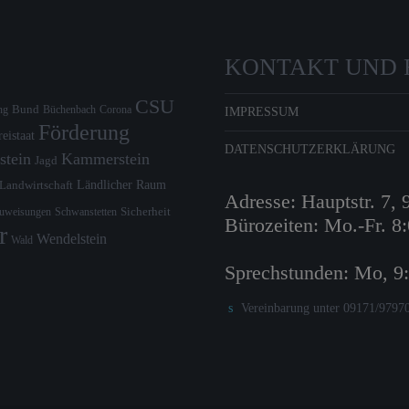
KONTAKT UND 
CSU
Bund
ng
Büchenbach
Corona
IMPRESSUM
Förderung
reistaat
DATENSCHUTZERKLÄRUNG
stein
Kammerstein
Jagd
Ländlicher Raum
Landwirtschaft
Adresse: Hauptstr. 7,
zuweisungen
Schwanstetten
Sicherheit
Bürozeiten: Mo.-Fr. 8
r
Wendelstein
Wald
Sprechstunden: Mo, 9
Vereinbarung unter 09171/9797