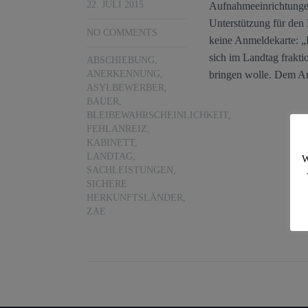
22. JULI 2015
Aufnahmeeinrichtungen
Unterstützung für den
NO COMMENTS
keine Anmeldekarte: „
sich im Landtag frakti
ABSCHIEBUNG
,
bringen wolle. Dem An
ANERKENNUNG
,
ASYLBEWERBER
,
BAUER
,
BLEIBEWAHRSCHEINLICHKEIT
,
FEHLANREIZ
,
KABINETT
,
LANDTAG
,
W
SACHLEISTUNGEN
,
SICHERE
HERKUNFTSLÄNDER
,
ZAE