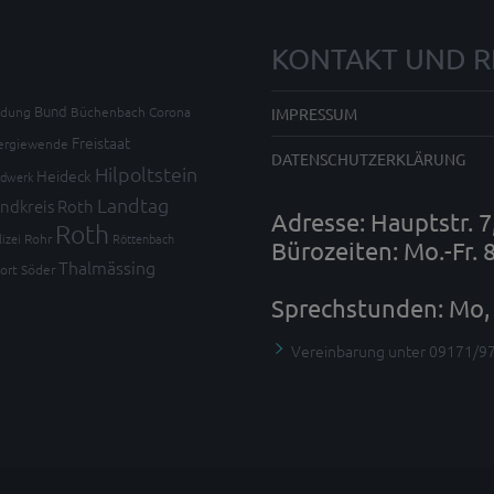
KONTAKT UND R
Bund
ldung
Büchenbach
Corona
IMPRESSUM
Freistaat
ergiewende
DATENSCHUTZERKLÄRUNG
Hilpoltstein
Heideck
dwerk
Landtag
ndkreis Roth
Adresse: Hauptstr. 
Roth
lizei
Rohr
Röttenbach
Bürozeiten: Mo.-Fr. 
Thalmässing
ort
Söder
Sprechstunden: Mo, 
Vereinbarung unter 09171/9