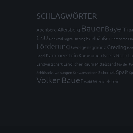
SCHLAGWÖRTER
Bauer
Bayern
Allersberg
Abenberg
Bi
CSU
Edelhäußer
Denkmal
Digitalisierung
Ehrenamt
En
Förderung
Greding
Georgensgmünd
Han
Kammerstein
Kreis Roth
Kommunen
La
Jagd
Ländlicher Raum
Mittelstand
Landwirtschaft
Mortler
Po
Spalt
Sicherheit
Schlüsselzuweisungen
Schwanstetten
Sp
Volker Bauer
Wendelstein
Wald