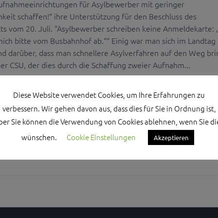
ufnahmeeinrichtungen für Asylbewerber mit geringer
keit schaffen!“ ihre Unterstützung für den Beschluss des
ts vom 20. Juli. "Asylbewerber schreiben keine Anmeldekarte: 
 mich bitte vom Busbahnhof ab.““ Einig war man sich im Landtag
nd darüber, dass man schnellere Asylverfahren auf den Weg br
er CSU, der dies durch die Schaffung zweier Aufnahm...
Diese Website verwendet Cookies, um Ihre Erfahrungen zu
verbessern. Wir gehen davon aus, dass dies für Sie in Ordnung ist,
ber Sie können die Verwendung von Cookies ablehnen, wenn Sie di
wünschen.
Cookie Einstellungen
Akzeptieren