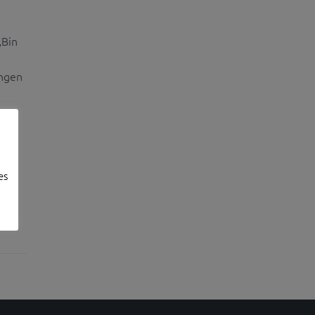
„Bin
ingen
es