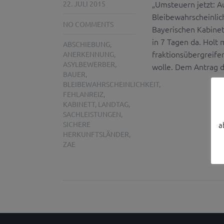
„Umsteuern jetzt: A
22. JULI 2015
Bleibewahrscheinlich
NO COMMENTS
Bayerischen Kabinet
in 7 Tagen da. Holt
ABSCHIEBUNG
,
fraktionsübergreife
ANERKENNUNG
,
ASYLBEWERBER
,
wolle. Dem Antrag d
BAUER
,
BLEIBEWAHRSCHEINLICHKEIT
,
FEHLANREIZ
,
KABINETT
,
LANDTAG
,
SACHLEISTUNGEN
,
SICHERE
a
HERKUNFTSLÄNDER
,
ZAE