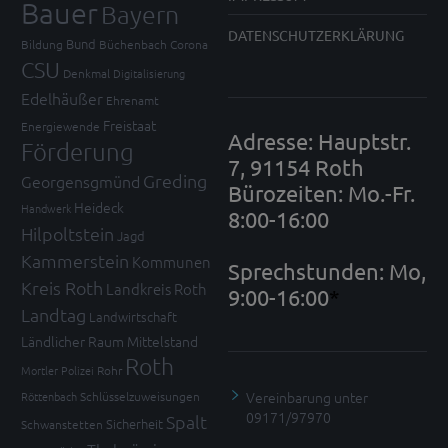
Bauer
Bayern
DATENSCHUTZERKLÄRUNG
Bund
Bildung
Büchenbach
Corona
CSU
Denkmal
Digitalisierung
Edelhäußer
Ehrenamt
Freistaat
Energiewende
Adresse: Hauptstr.
Förderung
7, 91154 Roth
Greding
Georgensgmünd
Bürozeiten: Mo.-Fr.
Heideck
Handwerk
8:00-16:00
Hilpoltstein
Jagd
Kammerstein
Kommunen
Sprechstunden: Mo,
Kreis Roth
Landkreis Roth
9:00-16:00
*
Landtag
Landwirtschaft
Ländlicher Raum
Mittelstand
Roth
Mortler
Polizei
Rohr
Vereinbarung unter
Röttenbach
Schlüsselzuweisungen
09171/97970
Spalt
Sicherheit
Schwanstetten