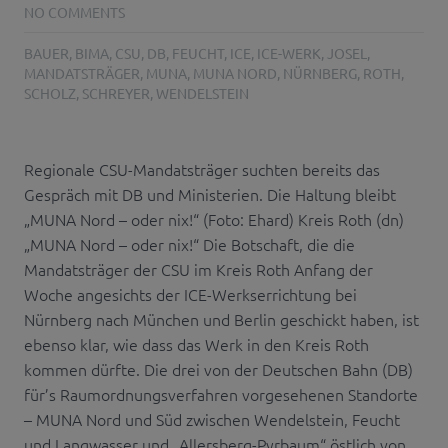
NO COMMENTS
BAUER
,
BIMA
,
CSU
,
DB
,
FEUCHT
,
ICE
,
ICE-WERK
,
JOSEL
,
MANDATSTRÄGER
,
MUNA
,
MUNA NORD
,
NÜRNBERG
,
ROTH
,
SCHOLZ
,
SCHREYER
,
WENDELSTEIN
Regionale CSU-Mandatsträger suchten bereits das
Gespräch mit DB und Ministerien. Die Haltung bleibt
„MUNA Nord – oder nix!“ (Foto: Ehard) Kreis Roth (dn)
„MUNA Nord – oder nix!“ Die Botschaft, die die
Mandatsträger der CSU im Kreis Roth Anfang der
Woche angesichts der ICE-Werkserrichtung bei
Nürnberg nach München und Berlin geschickt haben, ist
ebenso klar, wie dass das Werk in den Kreis Roth
kommen dürfte. Die drei von der Deutschen Bahn (DB)
für’s Raumordnungsverfahren vorgesehenen Standorte
– MUNA Nord und Süd zwischen Wendelstein, Feucht
und Langwasser und „Allersberg-Pyrbaum“ östlich von