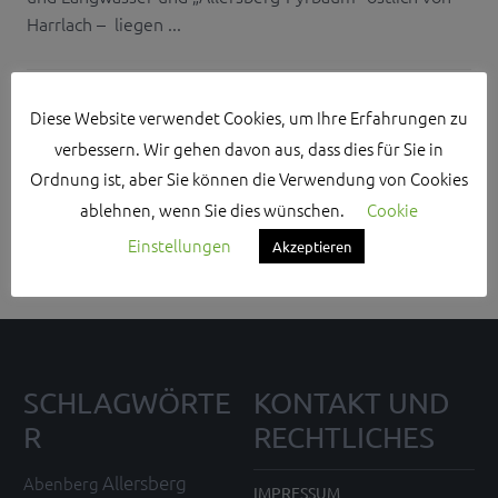
Harrlach – liegen ...
Diese Website verwendet Cookies, um Ihre Erfahrungen zu
verbessern. Wir gehen davon aus, dass dies für Sie in
Search Sidebar Widget Area
Ordnung ist, aber Sie können die Verwendung von Cookies
ablehnen, wenn Sie dies wünschen.
Cookie
Please login and add some widgets to this widget area.
Einstellungen
Akzeptieren
SCHLAGWÖRTE
KONTAKT UND
R
RECHTLICHES
Allersberg
Abenberg
IMPRESSUM