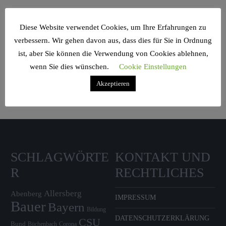
Diese Website verwendet Cookies, um Ihre Erfahrungen zu
verbessern. Wir gehen davon aus, dass dies für Sie in Ordnung
Search Sidebar Widget Area
ist, aber Sie können die Verwendung von Cookies ablehnen,
wenn Sie dies wünschen.
Cookie Einstellungen
Please login and add some widgets to this widget area.
Akzeptieren
SCHLAGWÖRTE
KONTAKT UND
R
RECHTLICHES
Allersberg
Abenberg
IMPRESSUM
Bauer
Bayern
Bildung
DATENSCHUTZERKLÄRUNG
CSU
Bund
Büchenbach
Corona