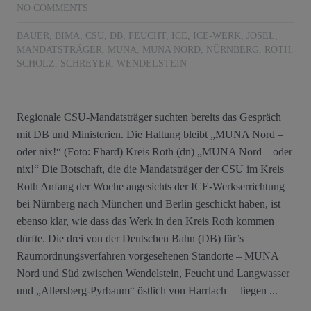
NO COMMENTS
BAUER
,
BIMA
,
CSU
,
DB
,
FEUCHT
,
ICE
,
ICE-WERK
,
JOSEL
,
MANDATSTRÄGER
,
MUNA
,
MUNA NORD
,
NÜRNBERG
,
ROTH
,
SCHOLZ
,
SCHREYER
,
WENDELSTEIN
Regionale CSU-Mandatsträger suchten bereits das Gespräch
mit DB und Ministerien. Die Haltung bleibt „MUNA Nord –
oder nix!“ (Foto: Ehard) Kreis Roth (dn) „MUNA Nord – oder
nix!“ Die Botschaft, die die Mandatsträger der CSU im Kreis
Roth Anfang der Woche angesichts der ICE-Werkserrichtung
bei Nürnberg nach München und Berlin geschickt haben, ist
ebenso klar, wie dass das Werk in den Kreis Roth kommen
dürfte. Die drei von der Deutschen Bahn (DB) für’s
Raumordnungsverfahren vorgesehenen Standorte – MUNA
Nord und Süd zwischen Wendelstein, Feucht und Langwasser
und „Allersberg-Pyrbaum“ östlich von Harrlach – liegen ...