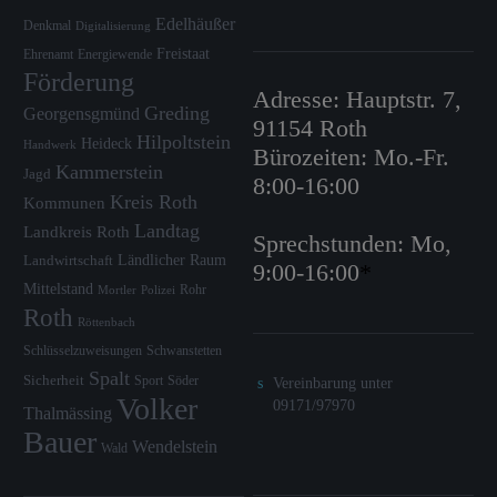
Edelhäußer
Denkmal
Digitalisierung
Freistaat
Ehrenamt
Energiewende
Förderung
Adresse: Hauptstr. 7,
Greding
Georgensgmünd
91154 Roth
Hilpoltstein
Heideck
Handwerk
Bürozeiten: Mo.-Fr.
Kammerstein
Jagd
8:00-16:00
Kreis Roth
Kommunen
Landtag
Landkreis Roth
Sprechstunden: Mo,
Ländlicher Raum
Landwirtschaft
9:00-16:00
*
Mittelstand
Rohr
Mortler
Polizei
Roth
Röttenbach
Schlüsselzuweisungen
Schwanstetten
Spalt
Sicherheit
Sport
Söder
Vereinbarung unter
Volker
09171/97970
Thalmässing
Bauer
Wendelstein
Wald