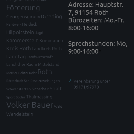
Adresse: Hauptstr.
Förderung
7, 91154 Roth
Greding
Georgensgmünd
Bürozeiten: Mo.-Fr.
Heideck
Handwerk
8:00-16:00
Hilpoltstein
Jagd
Kammerstein
Kommunen
Sprechstunden: Mo,
Kreis Roth
Landkreis Roth
9:00-16:00
*
Landtag
Landwirtschaft
Ländlicher Raum
Mittelstand
Roth
Mortler
Polizei
Rohr
Vereinbarung unter
Röttenbach
Schlüsselzuweisungen
09171/97970
Spalt
Sicherheit
Schwanstetten
Thalmässing
Sport
Söder
Volker Bauer
Wald
Wendelstein