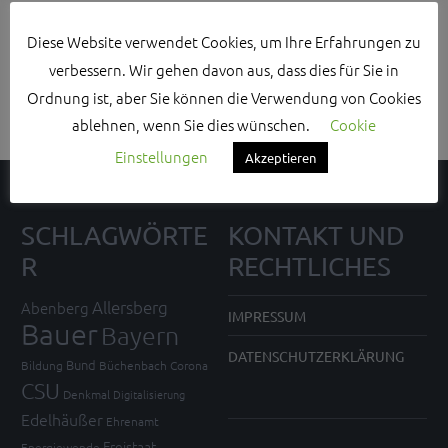
Search Sidebar Widget Area
Diese Website verwendet Cookies, um Ihre Erfahrungen zu
verbessern. Wir gehen davon aus, dass dies für Sie in
Please login and add some widgets to this widget area.
Ordnung ist, aber Sie können die Verwendung von Cookies
ablehnen, wenn Sie dies wünschen.
Cookie
Einstellungen
Akzeptieren
SCHLAGWÖRTE
KONTAKT UND
R
RECHTLICHES
Allersberg
Abenberg
IMPRESSUM
Bauer
Bayern
DATENSCHUTZERKLÄRUNG
Bund
Bildung
Büchenbach
Corona
CSU
Denkmal
Digitalisierung
Edelhäußer
Ehrenamt
Freistaat
Energiewende