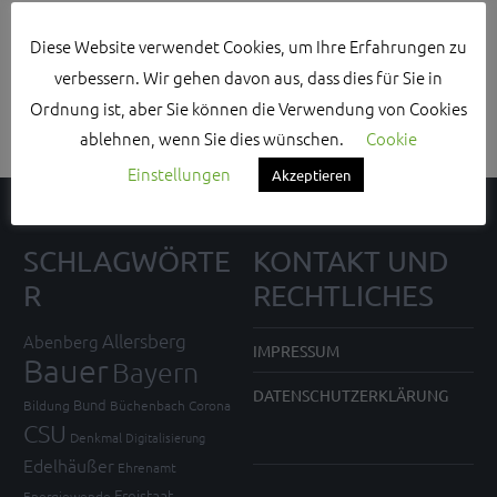
Search Sidebar Widget Area
Diese Website verwendet Cookies, um Ihre Erfahrungen zu
verbessern. Wir gehen davon aus, dass dies für Sie in
Please login and add some widgets to this widget area.
Ordnung ist, aber Sie können die Verwendung von Cookies
ablehnen, wenn Sie dies wünschen.
Cookie
Einstellungen
Akzeptieren
SCHLAGWÖRTE
KONTAKT UND
R
RECHTLICHES
Allersberg
Abenberg
IMPRESSUM
Bauer
Bayern
DATENSCHUTZERKLÄRUNG
Bund
Bildung
Büchenbach
Corona
CSU
Denkmal
Digitalisierung
Edelhäußer
Ehrenamt
Freistaat
Energiewende