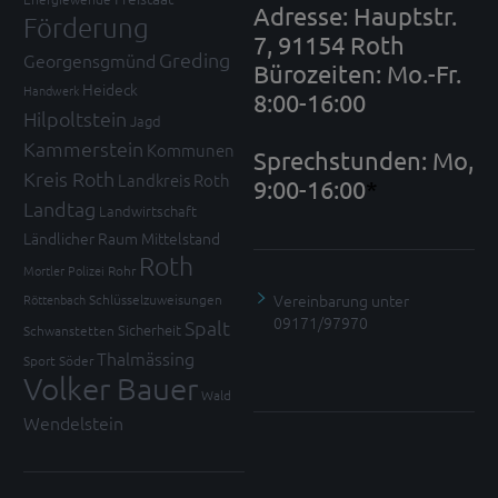
Adresse: Hauptstr.
Förderung
7, 91154 Roth
Greding
Georgensgmünd
Bürozeiten: Mo.-Fr.
Heideck
Handwerk
8:00-16:00
Hilpoltstein
Jagd
Kammerstein
Kommunen
Sprechstunden: Mo,
Kreis Roth
Landkreis Roth
9:00-16:00
*
Landtag
Landwirtschaft
Ländlicher Raum
Mittelstand
Roth
Mortler
Polizei
Rohr
Vereinbarung unter
Röttenbach
Schlüsselzuweisungen
09171/97970
Spalt
Sicherheit
Schwanstetten
Thalmässing
Sport
Söder
Volker Bauer
Wald
Wendelstein