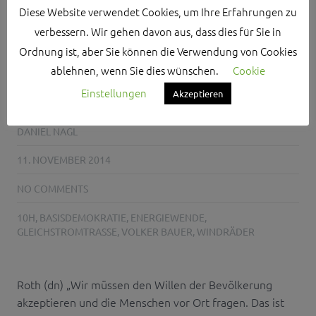
Diese Website verwendet Cookies, um Ihre Erfahrungen zu
WILLEN DER
verbessern. Wir gehen davon aus, dass dies für Sie in
BEVÖLKERUNG
Ordnung ist, aber Sie können die Verwendung von Cookies
ablehnen, wenn Sie dies wünschen.
Cookie
AKZEPTIEREN!
Einstellungen
Akzeptieren
DANIEL NAGL
11. NOVEMBER 2014
NO COMMENTS
10H
,
BASISDEMOKRATIE
,
ENERGIEWENDE
,
GLEICHSTROMTRASSE
,
VOLKER BAUER
,
WINDRÄDER
Roth (dn) „Wir müssen den Willen der Bevölkerung
akzeptieren und die Menschen vor Ort fragen. Das ist