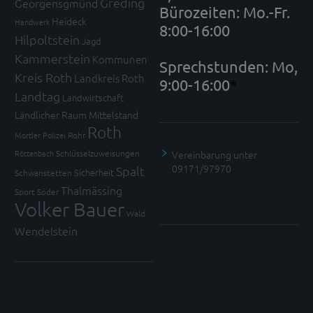
Greding
Georgensgmünd
Bürozeiten: Mo.-Fr.
Heideck
Handwerk
8:00-16:00
Hilpoltstein
Jagd
Kammerstein
Kommunen
Sprechstunden: Mo,
Kreis Roth
Landkreis Roth
9:00-16:00
*
Landtag
Landwirtschaft
Ländlicher Raum
Mittelstand
Roth
Mortler
Polizei
Rohr
Vereinbarung unter
Röttenbach
Schlüsselzuweisungen
09171/97970
Spalt
Sicherheit
Schwanstetten
Thalmässing
Sport
Söder
Volker Bauer
Wald
Wendelstein