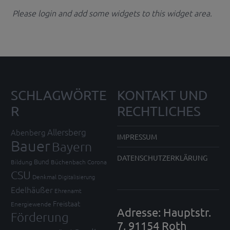
Please login and add some widgets to this widget area.
SCHLAGWÖRTE
KONTAKT UND
R
RECHTLICHES
Allersberg
Abenberg
IMPRESSUM
Bauer
Bayern
DATENSCHUTZERKLÄRUNG
Bund
Bildung
Büchenbach
Corona
CSU
Denkmal
Digitalisierung
Edelhäußer
Ehrenamt
Freistaat
Energiewende
Adresse: Hauptstr.
Förderung
7, 91154 Roth