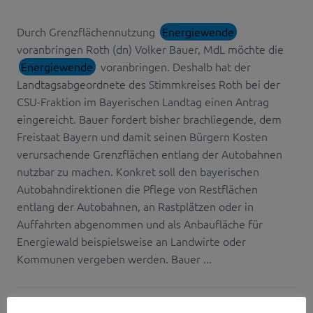
Durch Grenzflächennutzung
Energiewende
voranbringen Roth (dn) Volker Bauer, MdL möchte die
Energiewende
voranbringen. Deshalb hat der
Landtagsabgeordnete des Stimmkreises Roth bei der
CSU-Fraktion im Bayerischen Landtag einen Antrag
eingereicht. Bauer fordert bisher brachliegende, dem
Freistaat Bayern und damit seinen Bürgern Kosten
verursachende Grenzflächen entlang der Autobahnen
nutzbar zu machen. Konkret soll den bayerischen
Autobahndirektionen die Pflege von Restflächen
entlang der Autobahnen, an Rastplätzen oder in
Auffahrten abgenommen und als Anbaufläche für
Energiewald beispielsweise an Landwirte oder
Kommunen vergeben werden. Bauer ...