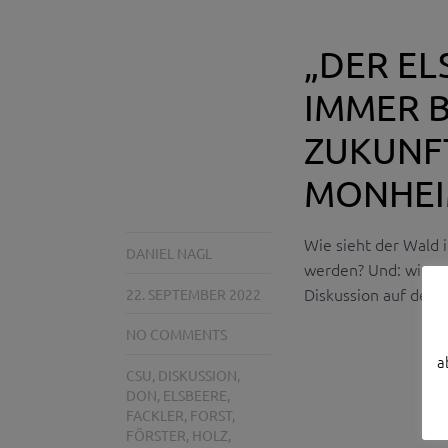
„DER EL
IMMER B
ZUKUNF
MONHEI
Wie sieht der Wald i
DANIEL NAGL
werden? Und: wie g
Diskussion auf der 
22. SEPTEMBER 2022
NO COMMENTS
a
CSU
,
DISKUSSION
,
DON
,
ELSBEERE
,
FACKLER
,
FORST
,
FÖRSTER
,
HOLZ
,