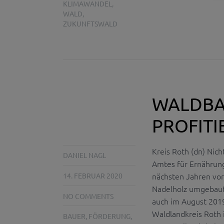
KLIMAWANDEL
,
WALD
,
ZUKUNFTSWALD
WALDBA
PROFITI
Kreis Roth (dn) Nic
DANIEL NAGL
Amtes für Ernährung
nächsten Jahren vo
14. FEBRUAR 2020
Nadelholz umgebaut 
NO COMMENTS
auch im August 2019
Waldlandkreis Roth is
BAUER
,
FÖRDERUNG
,