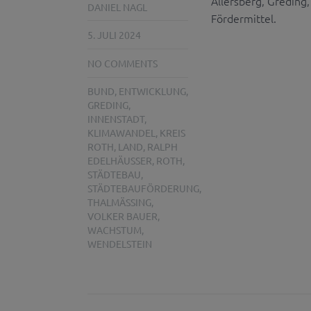
Allersberg, Greding
DANIEL NAGL
Fördermittel.
5. JULI 2024
NO COMMENTS
BUND
,
ENTWICKLUNG
,
GREDING
,
INNENSTADT
,
KLIMAWANDEL
,
KREIS
ROTH
,
LAND
,
RALPH
EDELHÄUSSER
,
ROTH
,
STÄDTEBAU
,
STÄDTEBAUFÖRDERUNG
,
THALMÄSSING
,
VOLKER BAUER
,
WACHSTUM
,
WENDELSTEIN