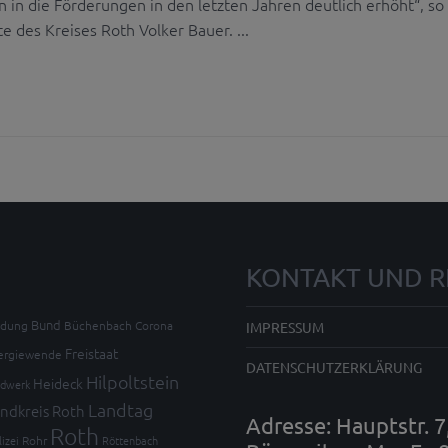
 in die Förderungen in den letzten Jahren deutlich erhöht“, so
 des Kreises Roth Volker Bauer. ...
KONTAKT UND R
Bund
ldung
Büchenbach
Corona
IMPRESSUM
Freistaat
ergiewende
DATENSCHUTZERKLÄRUNG
Hilpoltstein
Heideck
dwerk
Landtag
ndkreis Roth
Adresse: Hauptstr. 
Roth
lizei
Rohr
Röttenbach