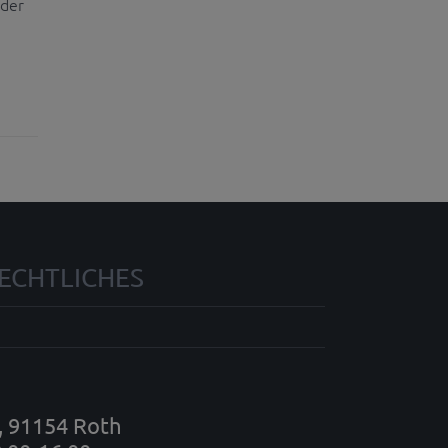
 der
ECHTLICHES
7, 91154 Roth