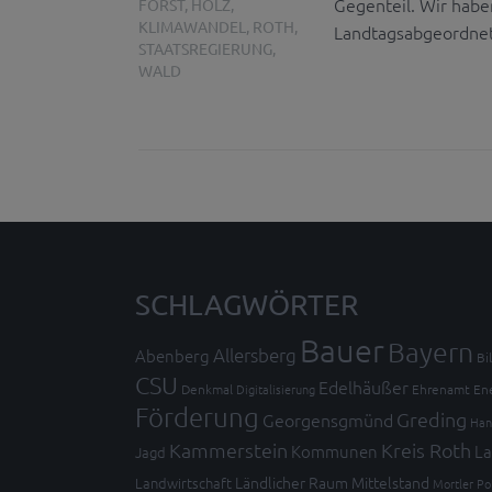
Gegenteil. Wir haben
FORST
,
HOLZ
,
KLIMAWANDEL
,
ROTH
,
Landtagsabgeordnete
STAATSREGIERUNG
,
WALD
SCHLAGWÖRTER
Bauer
Bayern
Allersberg
Abenberg
Bi
CSU
Edelhäußer
Denkmal
Digitalisierung
Ehrenamt
En
Förderung
Greding
Georgensgmünd
Han
Kammerstein
Kreis Roth
Kommunen
La
Jagd
Ländlicher Raum
Mittelstand
Landwirtschaft
Mortler
Po