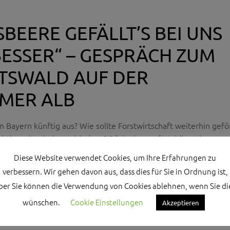
SBEERE GEFÄLLT’S BEI UNS
ESSER“ – GESPRÄCH ZUM
TSWALD AUF DER
MER ALB
n Bayern künftig aus? Wie sollte Forstwirtschaft weiterhin gefö
eht's weiter beim Holzheizen? Rückschau auf Waldbegehung u
Monheimer Alb.
Diese Website verwendet Cookies, um Ihre Erfahrungen zu
verbessern. Wir gehen davon aus, dass dies für Sie in Ordnung ist,
ber Sie können die Verwendung von Cookies ablehnen, wenn Sie di
wünschen.
Cookie Einstellungen
Akzeptieren