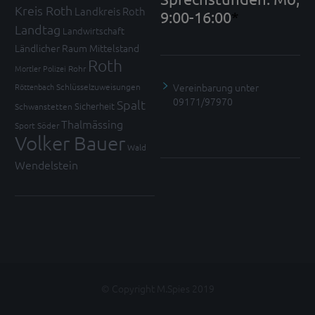
Kreis Roth
Landkreis Roth
9:00-16:00
*
Landtag
Landwirtschaft
Ländlicher Raum
Mittelstand
Roth
Mortler
Polizei
Rohr
Vereinbarung unter
Röttenbach
Schlüsselzuweisungen
09171/97970
Spalt
Sicherheit
Schwanstetten
Thalmässing
Sport
Söder
Volker Bauer
Wald
Wendelstein
© Copyright M.Spies 2019