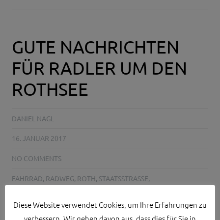
GUTE NACHRICHTEN
FÜR RADLER UM DEN
ROTHSEE
DANIEL NAGL
16. JANUAR 2017
NO COMMENTS
FAHRRAD
,
RADWEG
,
ROTH
,
STAATSSTRASSE
,
STEUERAUFWUCHS
Diese Website verwendet Cookies, um Ihre Erfahrungen zu
verbessern. Wir gehen davon aus, dass dies für Sie in