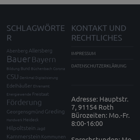
SCHLAGWÖRTE
KONTAKT UND
R
RECHTLICHES
Allersberg
Abenberg
IMPRESSUM
Bauer
Bayern
DATENSCHUTZERKLÄRUNG
Bund
Bildung
Büchenbach
Corona
CSU
Denkmal
Digitalisierung
Edelhäußer
Ehrenamt
Freistaat
Energiewende
Adresse: Hauptstr.
Förderung
7, 91154 Roth
Greding
Georgensgmünd
Bürozeiten: Mo.-Fr.
Heideck
Handwerk
8:00-16:00
Hilpoltstein
Jagd
Kammerstein
Kommunen
Sprechstunden: Mo,