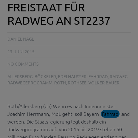
FREISTAAT FÜR
RADWEG AN ST2237
DANIEL NAGL
23. JUNI 2015
NO COMMENTS
ALLERSBERG
,
BÖCKELER
,
EDELHÄUSSER
,
FAHRRAD
,
RADWEG
,
RADWEGEPROGRAMM
,
ROTH
,
ROTHSEE
,
VOLKER BAUER
Roth/Allersberg (dn) Wenn es nach Innenminister
Joachim Herrmann, MdL geht, soll Bayern
Fahrrad
land
werden. Die Staatsregierung legt deshalb ein
Radwegprogramm auf. Von 2015 bis 2019 stehen 50
Millionen Euro für den Bau von Radwegen entlang der