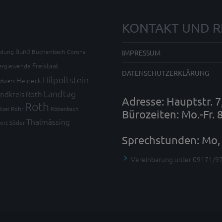
KONTAKT UND R
Bund
ldung
Büchenbach
Corona
IMPRESSUM
Freistaat
ergiewende
DATENSCHUTZERKLÄRUNG
Hilpoltstein
Heideck
dwerk
Landtag
ndkreis Roth
Adresse: Hauptstr. 
Roth
lizei
Rohr
Röttenbach
Bürozeiten: Mo.-Fr. 
Thalmässing
ort
Söder
Sprechstunden: Mo, 
Vereinbarung unter 09171/9