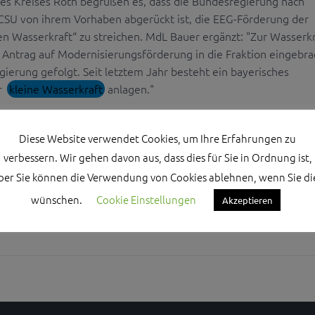
es Kreises Roth begrüßen es, dass die Bundesregierung nach
SU von ihrem Vorhaben abgerückt ist, die EEG-Förderung der
n Wasserkraft“ zu streichen. MdL Bauer ergänzt: "Zur Wasserkr
 Antrag auf Modernisierungsförderung in die Fraktion eingebra
gierung gefolgt. Seit letztem Jahr besteht ein bayerisches
r
kleine Wasserkraft
anlagen."
Diese Website verwendet Cookies, um Ihre Erfahrungen zu
verbessern. Wir gehen davon aus, dass dies für Sie in Ordnung ist,
ber Sie können die Verwendung von Cookies ablehnen, wenn Sie di
wünschen.
Cookie Einstellungen
Akzeptieren