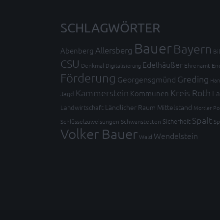
SCHLAGWÖRTER
Bauer
Bayern
Allersberg
Abenberg
Bi
CSU
Edelhäußer
Denkmal
Digitalisierung
Ehrenamt
En
Förderung
Greding
Georgensgmünd
Han
Kammerstein
Kreis Roth
Kommunen
La
Jagd
Ländlicher Raum
Mittelstand
Landwirtschaft
Mortler
Po
Spalt
Sicherheit
Schlüsselzuweisungen
Schwanstetten
Sp
Volker Bauer
Wendelstein
Wald