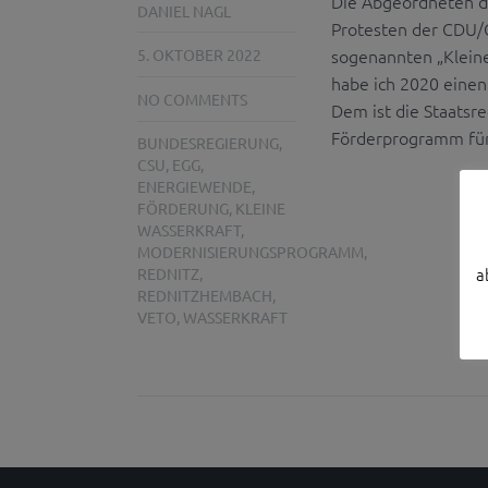
Die Abgeordneten d
DANIEL NAGL
Protesten der CDU/C
sogenannten „Kleine
5. OKTOBER 2022
habe ich 2020 einen
NO COMMENTS
Dem ist die Staatsre
Förderprogramm fü
BUNDESREGIERUNG
,
CSU
,
EGG
,
ENERGIEWENDE
,
FÖRDERUNG
,
KLEINE
WASSERKRAFT
,
MODERNISIERUNGSPROGRAMM
,
a
REDNITZ
,
REDNITZHEMBACH
,
VETO
,
WASSERKRAFT