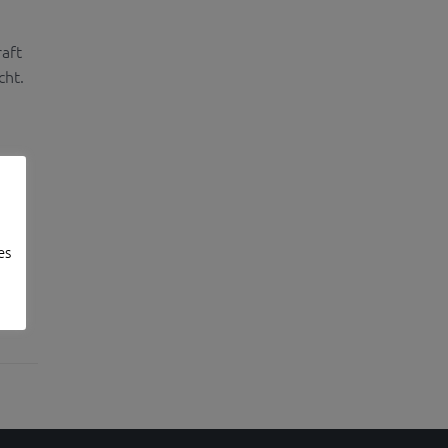
aft
cht.
es