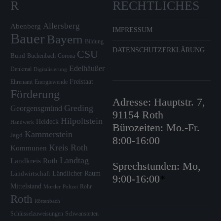
R
RECHTLICHES
Allersberg
Abenberg
IMPRESSUM
Bauer
Bayern
Bildung
DATENSCHUTZERKLÄRUNG
CSU
Bund
Büchenbach
Corona
Edelhäußer
Denkmal
Digitalisierung
Freistaat
Ehrenamt
Energiewende
Förderung
Adresse: Hauptstr. 7,
Greding
Georgensgmünd
91154 Roth
Hilpoltstein
Heideck
Handwerk
Bürozeiten: Mo.-Fr.
Kammerstein
Jagd
8:00-16:00
Kreis Roth
Kommunen
Landtag
Landkreis Roth
Sprechstunden: Mo,
Ländlicher Raum
Landwirtschaft
9:00-16:00
*
Mittelstand
Rohr
Mortler
Polizei
Roth
Röttenbach
Schlüsselzuweisungen
Schwanstetten