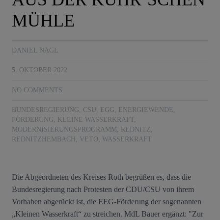
MÜHLE
DANIEL NAGL
5. OKTOBER 2022
NO COMMENTS
BUNDESREGIERUNG
,
CSU
,
EGG
,
ENERGIEWENDE
,
FÖRDERUNG
,
KLEINE WASSERKRAFT
,
MODERNISIERUNGSPROGRAMM
,
REDNITZ
,
REDNITZHEMBACH
,
VETO
,
WASSERKRAFT
Die Abgeordneten des Kreises Roth begrüßen es, dass die
Bundesregierung nach Protesten der CDU/CSU von ihrem
Vorhaben abgerückt ist, die EEG-Förderung der sogenannten
„Kleinen Wasserkraft“ zu streichen. MdL Bauer ergänzt: "Zur