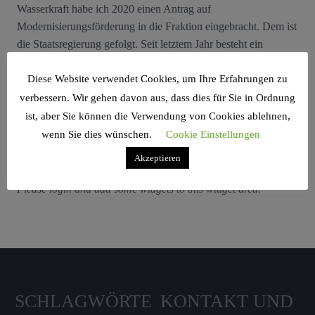
Wasserkraft habe ich 2020 einen Antrag auf
Modernisierungsförderung in die Fraktion eingebracht. Dem ist
die Staatsregierung gefolgt. Seit letztem Jahr besteht ein
bayerisches Förderprogramm für kleine Wasserkraftanlagen."
Diese Website verwendet Cookies, um Ihre Erfahrungen zu
verbessern. Wir gehen davon aus, dass dies für Sie in Ordnung
ist, aber Sie können die Verwendung von Cookies ablehnen,
wenn Sie dies wünschen.
Cookie Einstellungen
Search Sidebar Widget Area
Akzeptieren
Please login and add some widgets to this widget area.
SCHLAGWÖRTE
KONTAKT UND