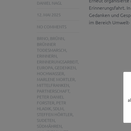
Erneut organisiert
DANIEL NAGL
Erinnerungsfahrt. 
Gedanken und Gespr
12. MAI 2025
im Bereich Umwelt-
NO COMMENTS
BRNO
,
BRÜNN
,
BRÜNNER
TODESMARSCH
,
ERINNERN
,
ERINNERUNGSARBEIT
,
EUROPA
,
GEDENKEN
,
HOCHWASSER
,
MARLENE MORTLER
,
MITTELFRANKEN
,
PARTNERSCHAFT
,
PETER DANIEL
a
FORSTER
,
PETR
HLADIK
,
SDLM
,
STEFFEN HÖRTLER
,
SUDETEN
,
SÜDMÄHREN
,