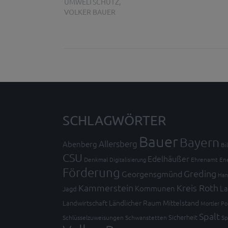
UMWELTSCHUTZ
,
VOLKER BAUER
SCHLAGWÖRTER
Bauer
Bayern
Allersberg
Abenberg
Bi
CSU
Edelhäußer
Denkmal
Digitalisierung
Ehrenamt
En
Förderung
Greding
Georgensgmünd
Han
Kammerstein
Kreis Roth
Kommunen
La
Jagd
Ländlicher Raum
Mittelstand
Landwirtschaft
Mortler
Po
Spalt
Sicherheit
Schlüsselzuweisungen
Schwanstetten
Sp