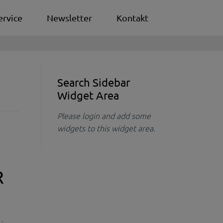
ervice
Newsletter
Kontakt
Search Sidebar
Widget Area
Please login and add some
widgets to this widget area.
R