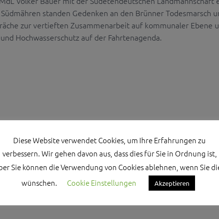
e MdL Volker Bauer mit der Sudetendeutschen Landmannschaft 
In Südmähren standen Gedenken an den Brünner Todesmarsch u
äche zur vertieften Zusammenarbeit auf kommunaler Ebene 
 und Hochwasserschutz auf der Fahrtenagenda.
Diese Website verwendet Cookies, um Ihre Erfahrungen zu
verbessern. Wir gehen davon aus, dass dies für Sie in Ordnung ist,
ber Sie können die Verwendung von Cookies ablehnen, wenn Sie di
wünschen.
Cookie Einstellungen
Akzeptieren