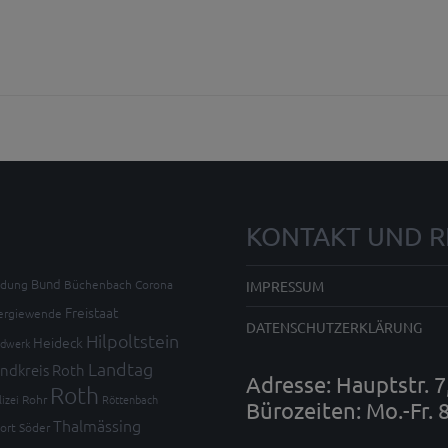
KONTAKT UND R
Bund
ldung
Büchenbach
Corona
IMPRESSUM
Freistaat
ergiewende
DATENSCHUTZERKLÄRUNG
Hilpoltstein
Heideck
dwerk
Landtag
ndkreis Roth
Adresse: Hauptstr. 
Roth
lizei
Rohr
Röttenbach
Bürozeiten: Mo.-Fr. 
Thalmässing
ort
Söder