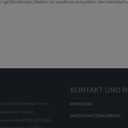
der gefährdetsten Stellen im Landkreis erkunden: den Hembach
KONTAKT UND R
Bund
ldung
Büchenbach
Corona
IMPRESSUM
Freistaat
ergiewende
DATENSCHUTZERKLÄRUNG
Hilpoltstein
Heideck
dwerk
Landtag
ndkreis Roth