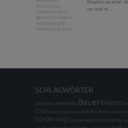
KAHNFAHRT
,
Situation an einer 
KOMMUNEN
,
vor und im ...
LANDKREIS ROTH
,
REDNITZHEMBACH
,
VOLKER BAUER
,
WINKELMAIR
,
WWA
SCHLAGWÖRTER
Bauer
Bayern
Allersberg
Abenberg
Bi
CSU
Edelhäußer
Denkmal
Digitalisierung
Ehrenamt
En
Förderung
Greding
Georgensgmünd
Han
Kammerstein
Kreis Roth
Kommunen
La