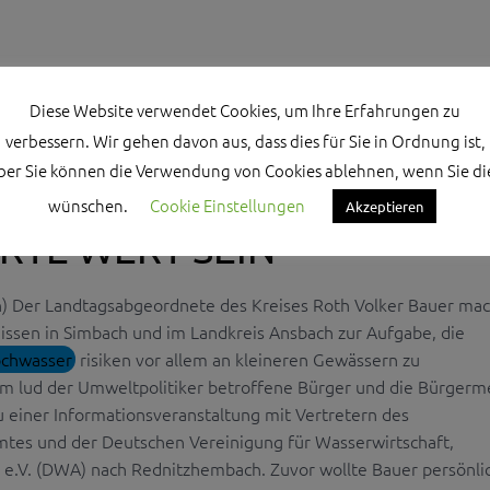
Diese Website verwendet Cookies, um Ihre Erfahrungen zu
verbessern. Wir gehen davon aus, dass dies für Sie in Ordnung ist,
ber Sie können die Verwendung von Cookies ablehnen, wenn Sie di
LTEN UNS LEBEN UND
wünschen.
Cookie Einstellungen
Akzeptieren
RTE WERT SEIN
) Der Landtagsabgeordnete des Kreises Roth Volker Bauer mac
nissen in Simbach und im Landkreis Ansbach zur Aufgabe, die
chwasser
risiken vor allem an kleineren Gewässern zu
rum lud der Umweltpolitiker betroffene Bürger und die Bürgerm
u einer Informationsveranstaltung mit Vertretern des
tes und der Deutschen Vereinigung für Wasserwirtschaft,
 e.V. (DWA) nach Rednitzhembach. Zuvor wollte Bauer persönlic