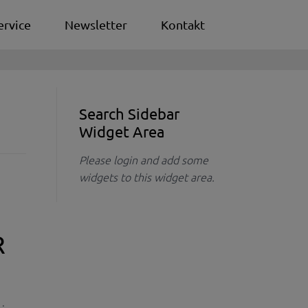
ervice
Newsletter
Kontakt
Search Sidebar
Widget Area
Please login and add some
widgets to this widget area.
R