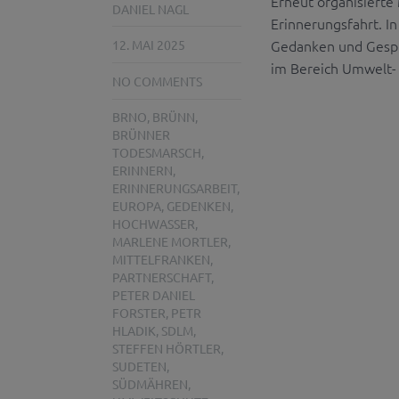
Erneut organisiert
DANIEL NAGL
Erinnerungsfahrt. 
Gedanken und Gespr
12. MAI 2025
im Bereich Umwelt-
NO COMMENTS
BRNO
,
BRÜNN
,
BRÜNNER
TODESMARSCH
,
ERINNERN
,
ERINNERUNGSARBEIT
,
EUROPA
,
GEDENKEN
,
HOCHWASSER
,
MARLENE MORTLER
,
MITTELFRANKEN
,
PARTNERSCHAFT
,
PETER DANIEL
FORSTER
,
PETR
HLADIK
,
SDLM
,
STEFFEN HÖRTLER
,
SUDETEN
,
SÜDMÄHREN
,