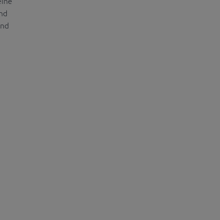
eine
nd
und