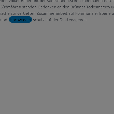
e MdL Volker Bauer mit der Sudetendeutschen Landmannschaft 
In Südmähren standen Gedenken an den Brünner Todesmarsch u
äche zur vertieften Zusammenarbeit auf kommunaler Ebene 
 und
Hochwasser
schutz auf der Fahrtenagenda.