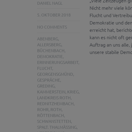
„Viele Zeitzeugen gi
DANIEL NAGL
Nicht mehr viele kön
Flucht und Vertreib
5. OKTOBER 2018
Demokratie und dem
NO COMMENTS
erreicht hat, beric
kann es nicht oft ge
ABENBERG
,
Auftrag an uns alle,
ALLERSBERG
,
BÜCHENBACH
,
unsere stabile Demok
DEMOKRATIE
,
ERINNERUNGSARBEIT
,
FLUCHT
,
GEORGENSGMÜND
,
GESPRÄCHE
,
GREDING
,
KAMMERSTEIN
,
KRIEG
,
LANDKREIS ROTH
,
REDNITZHEMBACH
,
ROHR
,
ROTH
,
RÖTTENBACH
,
SCHWANSTETTEN
,
SPALT. THALMÄSSING
,