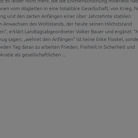
bt es leider nicht mehr, die die Entmenschlichung miterlebt ha
nen vom Abgleiten in eine totalitäre Gesellschaft, von Krieg, N
ung und den zarten Anfängen einer über Jahrzehnte stabilen
 Anwachsen des Wohlstands, der heute seinen Höchststand
hten“, erklärt Landtagsabgeordneter Volker Bauer und ergänzt: 
nug sagen: „wehret den Anfängen“ ist keine linke Floskel, sond
 jeden Tag daran zu arbeiten Frieden, Freiheit in Sicherheit und
ratie als gesellschaftlichen ...