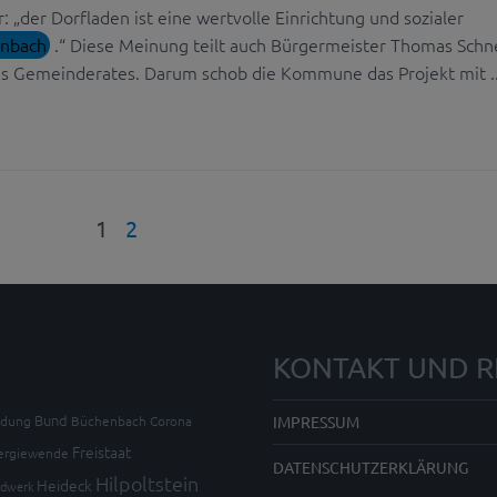
r: „der Dorfladen ist eine wertvolle Einrichtung und sozialer
enbach
.“ Diese Meinung teilt auch Bürgermeister Thomas Schn
s Gemeinderates. Darum schob die Kommune das Projekt mit ..
1
2
KONTAKT UND R
Bund
ldung
Büchenbach
Corona
IMPRESSUM
Freistaat
ergiewende
DATENSCHUTZERKLÄRUNG
Hilpoltstein
Heideck
dwerk