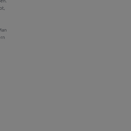
ben.
ot,
"Man
ern