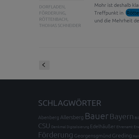
Mohr ist deshalb kla
DORFLADEN
,
Treffpunkt in
Rött
FÖRDERUNG
,
RÖTTENBACH
,
und die Mehrheit de
THOMAS SCHNEIDER
S
SCHLAGWÖRTER
Bauer
Bayern
Allersberg
Abenberg
Bi
CSU
Edelhäußer
Denkmal
Digitalisierung
Ehrenamt
En
Förderung
Greding
Georgensgmünd
Han