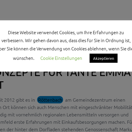
Diese Website verwendet Cookies, um Ihre Erfahrungen zu
verbessern. Wir gehen davon aus, dass dies für Sie in Ordnung ist,
ber Sie können die Verwendung von Cookies ablehnen, wenn Sie di
wünschen.
Cookie Einstellungen
Akzeptieren
ONZEPTE FÜR TANTE EMMA
T
it 2012 gibt es in
Röttenbach
am Gemeindezentrum einen
m Ort können sich auch Menschen mit eingeschränkter Mobilität 
ndig mit vornehmlich regionalen Lebensmitteln versorgen und
Umfeld erste Erfahrungen mit Einkaufsbesorgungen machen. Fü
den der hinter dem Dorfladen stehenden Genossenschaft Mark