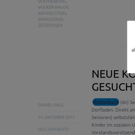
VERTREIBUNG
,
VOLKER BAUER
,
WENDELSTEIN
,
WOHLSTAND
,
ZEITZEUGEN
a
NEUE K
GESUCH
Röttenbach
(dn) Se
DANIEL NAGL
Dorfladen. Direkt a
Senioren) selbststä
14. OKTOBER 2015
Kinder im sozialen 
NO COMMENTS
Vorstandsvorsitzen