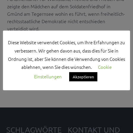
zeigte den Mädchen auf dem Soldatenfriedhof in
Gmünd am Tegernsee wohin es führt, wenn freiheitlich-
rechtsstaatliche Demokratie nicht entschieden
verteidigt wird.
Diese Website verwendet Cookies, um Ihre Erfahrungen zu
verbessern. Wir gehen davon aus, dass dies für Sie in
Ordnung ist, aber Sie können die Verwendung von Cookies
ablehnen, wenn Sie dies wünschen.
Cookie
Search Sidebar Widget Area
Einstellungen
Akzeptieren
Please login and add some widgets to this widget area.
SCHLAGWÖRTE
KONTAKT UND