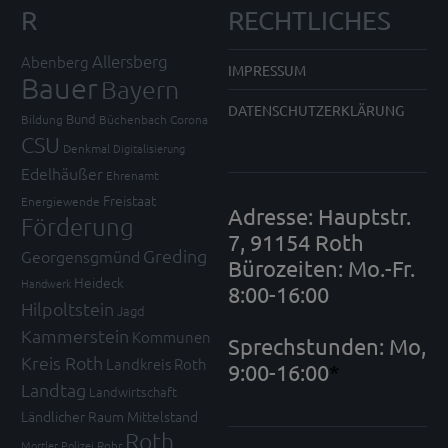
R
RECHTLICHES
Allersberg
Abenberg
IMPRESSUM
Bauer
Bayern
DATENSCHUTZERKLÄRUNG
Bund
Bildung
Büchenbach
Corona
CSU
Denkmal
Digitalisierung
Edelhäußer
Ehrenamt
Freistaat
Energiewende
Adresse: Hauptstr.
Förderung
7, 91154 Roth
Greding
Georgensgmünd
Bürozeiten: Mo.-Fr.
Heideck
Handwerk
8:00-16:00
Hilpoltstein
Jagd
Kammerstein
Kommunen
Sprechstunden: Mo,
Kreis Roth
Landkreis Roth
9:00-16:00
*
Landtag
Landwirtschaft
Ländlicher Raum
Mittelstand
Roth
Mortler
Polizei
Rohr