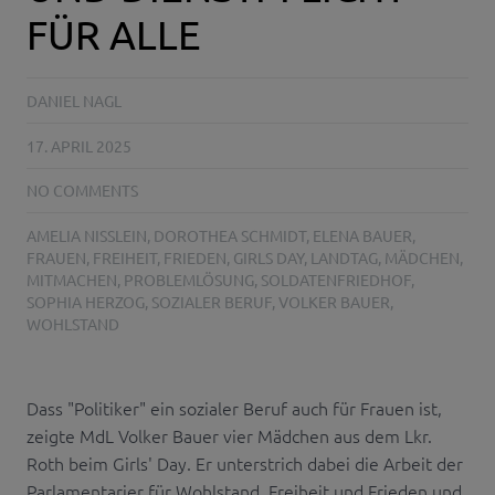
FÜR ALLE
DANIEL NAGL
17. APRIL 2025
NO COMMENTS
AMELIA NISSLEIN
,
DOROTHEA SCHMIDT
,
ELENA BAUER
,
FRAUEN
,
FREIHEIT
,
FRIEDEN
,
GIRLS DAY
,
LANDTAG
,
MÄDCHEN
,
MITMACHEN
,
PROBLEMLÖSUNG
,
SOLDATENFRIEDHOF
,
SOPHIA HERZOG
,
SOZIALER BERUF
,
VOLKER BAUER
,
WOHLSTAND
Dass "Politiker" ein sozialer Beruf auch für Frauen ist,
zeigte MdL Volker Bauer vier Mädchen aus dem Lkr.
Roth beim Girls' Day. Er unterstrich dabei die Arbeit der
Parlamentarier für Wohlstand, Freiheit und Frieden und