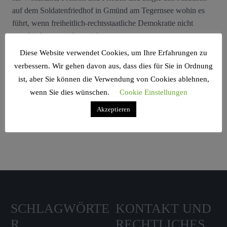
auf dem Soldatenfriedhof in Gmünd am Tegernsee wohin es
führt, wenn freiheitlich-rechtsstaatliche Demokratie nicht
entschieden verteidigt wird.
Diese Website verwendet Cookies, um Ihre Erfahrungen zu
verbessern. Wir gehen davon aus, dass dies für Sie in Ordnung
ist, aber Sie können die Verwendung von Cookies ablehnen,
wenn Sie dies wünschen.
Cookie Einstellungen
Search Sidebar Widget Area
Akzeptieren
Please login and add some widgets to this widget area.
SCHLAGWÖRTE
KONTAKT UND
R
RECHTLICHES