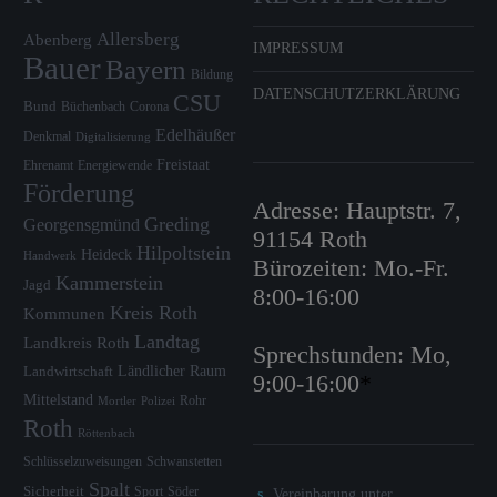
Allersberg
Abenberg
IMPRESSUM
Bauer
Bayern
Bildung
DATENSCHUTZERKLÄRUNG
CSU
Bund
Büchenbach
Corona
Edelhäußer
Denkmal
Digitalisierung
Freistaat
Ehrenamt
Energiewende
Förderung
Adresse: Hauptstr. 7,
Greding
Georgensgmünd
91154 Roth
Hilpoltstein
Heideck
Handwerk
Bürozeiten: Mo.-Fr.
Kammerstein
Jagd
8:00-16:00
Kreis Roth
Kommunen
Landtag
Landkreis Roth
Sprechstunden: Mo,
Ländlicher Raum
Landwirtschaft
9:00-16:00
*
Mittelstand
Rohr
Mortler
Polizei
Roth
Röttenbach
Schlüsselzuweisungen
Schwanstetten
Spalt
Sicherheit
Sport
Söder
Vereinbarung unter