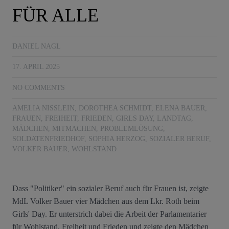
FÜR ALLE
DANIEL NAGL
17. APRIL 2025
NO COMMENTS
AMELIA NISSLEIN
,
DOROTHEA SCHMIDT
,
ELENA BAUER
,
FRAUEN
,
FREIHEIT
,
FRIEDEN
,
GIRLS DAY
,
LANDTAG
,
MÄDCHEN
,
MITMACHEN
,
PROBLEMLÖSUNG
,
SOLDATENFRIEDHOF
,
SOPHIA HERZOG
,
SOZIALER BERUF
,
VOLKER BAUER
,
WOHLSTAND
Dass "Politiker" ein sozialer Beruf auch für Frauen ist, zeigte
MdL Volker Bauer vier Mädchen aus dem Lkr. Roth beim
Girls' Day. Er unterstrich dabei die Arbeit der Parlamentarier
für Wohlstand, Freiheit und Frieden und zeigte den Mädchen