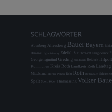
SCHLAGWÖRTER
Bauer
Bayern
Allersberg
Abenberg
Bildu
Edelhäußer
F
Denkmal
Ehrenamt
Energiewende
Digitalisierung
Greding
Hilpolt
Georgensgmünd
Heideck
Handwerk
Kreis Roth
Landtag
Kommunen
Landkreis Roth
Roth
Mittelstand
Rohr
Schlüssel
Mortler
Röttenbach
Polizei
Volker Baue
Spalt
Thalmässing
Sport
Söder