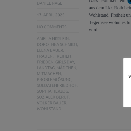
Dass "Politiker" ein
s
DANIEL NAGL
aus dem Lkr. Roth beim 
17. APRIL 2025
Wohlstand, Freiheit u
Tegernsee wohin es führ
NO COMMENTS
wird.
AMELIA NISSLEIN
,
DOROTHEA SCHMIDT
,
ELENA BAUER
,
FRAUEN
,
FREIHEIT
,
FRIEDEN
,
GIRLS DAY
,
LANDTAG
,
MÄDCHEN
,
MITMACHEN
,
W
PROBLEMLÖSUNG
,
SOLDATENFRIEDHOF
,
SOPHIA HERZOG
,
SOZIALER BERUF
,
VOLKER BAUER
,
WOHLSTAND