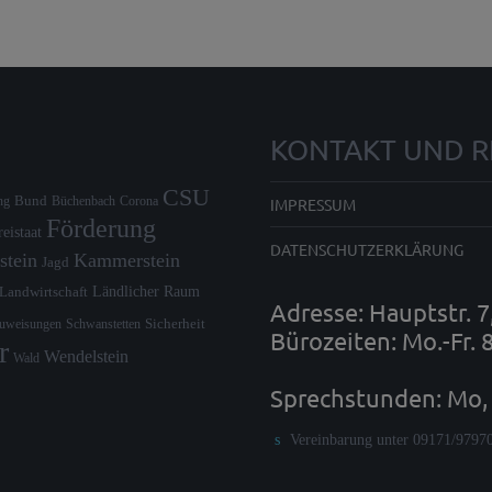
KONTAKT UND R
CSU
Bund
IMPRESSUM
ng
Büchenbach
Corona
Förderung
reistaat
DATENSCHUTZERKLÄRUNG
stein
Kammerstein
Jagd
Ländlicher Raum
Landwirtschaft
Adresse: Hauptstr. 
zuweisungen
Schwanstetten
Sicherheit
Bürozeiten: Mo.-Fr. 
r
Wendelstein
Wald
Sprechstunden: Mo, 
Vereinbarung unter 09171/9797