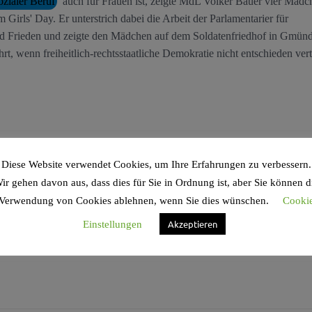
ozialer Beruf
auch für Frauen ist, zeigte MdL Volker Bauer vier Mädc
Girls' Day. Er unterstrich dabei die Arbeit der Parlamentarier für
nd Frieden und zeigte den Mädchen auf dem Soldatenfriedhof in Gmün
t, wenn freiheitlich-rechtsstaatliche Demokratie nicht entschieden vert
Diese Website verwendet Cookies, um Ihre Erfahrungen zu verbessern.
ir gehen davon aus, dass dies für Sie in Ordnung ist, aber Sie können d
Verwendung von Cookies ablehnen, wenn Sie dies wünschen.
Cooki
Akzeptieren
Einstellungen