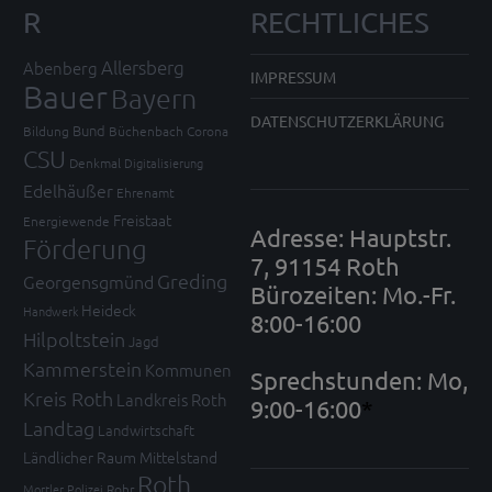
R
RECHTLICHES
Allersberg
Abenberg
IMPRESSUM
Bauer
Bayern
DATENSCHUTZERKLÄRUNG
Bund
Bildung
Büchenbach
Corona
CSU
Denkmal
Digitalisierung
Edelhäußer
Ehrenamt
Freistaat
Energiewende
Adresse: Hauptstr.
Förderung
7, 91154 Roth
Greding
Georgensgmünd
Bürozeiten: Mo.-Fr.
Heideck
Handwerk
8:00-16:00
Hilpoltstein
Jagd
Kammerstein
Kommunen
Sprechstunden: Mo,
Kreis Roth
Landkreis Roth
9:00-16:00
*
Landtag
Landwirtschaft
Ländlicher Raum
Mittelstand
Roth
Mortler
Polizei
Rohr