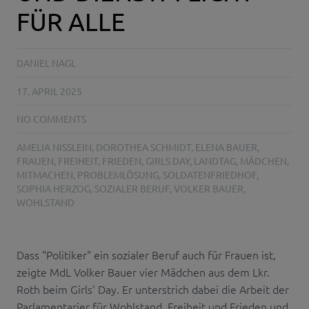
FÜR ALLE
DANIEL NAGL
17. APRIL 2025
NO COMMENTS
AMELIA NISSLEIN
,
DOROTHEA SCHMIDT
,
ELENA BAUER
,
FRAUEN
,
FREIHEIT
,
FRIEDEN
,
GIRLS DAY
,
LANDTAG
,
MÄDCHEN
,
MITMACHEN
,
PROBLEMLÖSUNG
,
SOLDATENFRIEDHOF
,
SOPHIA HERZOG
,
SOZIALER BERUF
,
VOLKER BAUER
,
WOHLSTAND
Dass "Politiker" ein sozialer Beruf auch für Frauen ist,
zeigte MdL Volker Bauer vier Mädchen aus dem Lkr.
Roth beim Girls' Day. Er unterstrich dabei die Arbeit der
Parlamentarier für Wohlstand, Freiheit und Frieden und