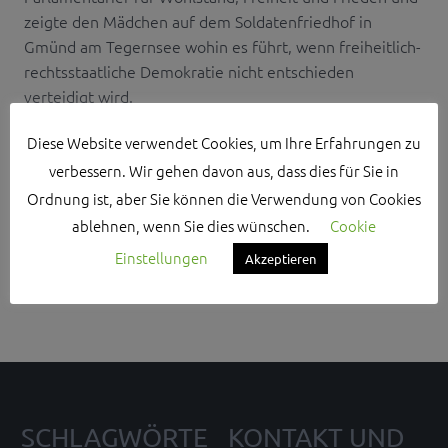
zeigte den Mädchen auf dem Soldatenfriedhof in
Gmünd am Tegernsee wohin es führt, wenn freiheitlich-
rechtsstaatliche Demokratie nicht entschieden
verteidigt wird.
Diese Website verwendet Cookies, um Ihre Erfahrungen zu
verbessern. Wir gehen davon aus, dass dies für Sie in
Ordnung ist, aber Sie können die Verwendung von Cookies
ablehnen, wenn Sie dies wünschen.
Cookie
Search Sidebar Widget Area
Einstellungen
Akzeptieren
Please login and add some widgets to this widget area.
SCHLAGWÖRTE
KONTAKT UND