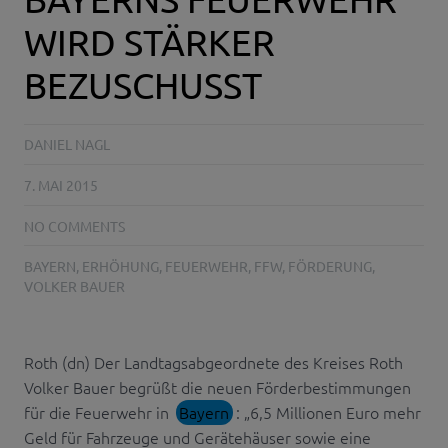
WIRD STÄRKER
BEZUSCHUSST
DANIEL NAGL
7. MAI 2015
NO COMMENTS
BAYERN
,
ERHÖHUNG
,
FEUERWEHR
,
FFW
,
FÖRDERUNG
,
VOLKER BAUER
Roth (dn) Der Landtagsabgeordnete des Kreises Roth
Volker Bauer begrüßt die neuen Förderbestimmungen
für die Feuerwehr in
Bayern
: „6,5 Millionen Euro mehr
Geld für Fahrzeuge und Gerätehäuser sowie eine