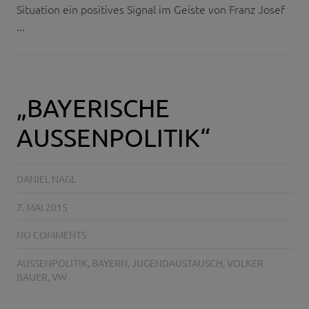
Situation ein positives Signal im Geiste von Franz Josef
...
„BAYERISCHE
AUSSENPOLITIK“
DANIEL NAGL
7. MAI 2015
NO COMMENTS
AUSSENPOLITIK
,
BAYERN
,
JUGENDAUSTAUSCH
,
VOLKER
BAUER
,
VW