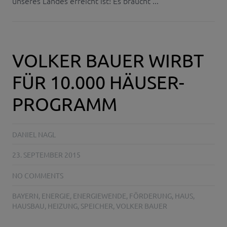
unseres Landes erreicht ist! Es braucht ...
VOLKER BAUER WIRBT
FÜR 10.000 HÄUSER-
PROGRAMM
DANIEL NAGL
23. SEPTEMBER 2015
NO COMMENTS
BAYERN
,
ENERGIE
,
ENERGIEWENDE
,
FÖRDERUNG
,
HAUS
,
HAUSBAU
,
HEIZUNG
,
SPEICHER
,
VOLKER BAUER