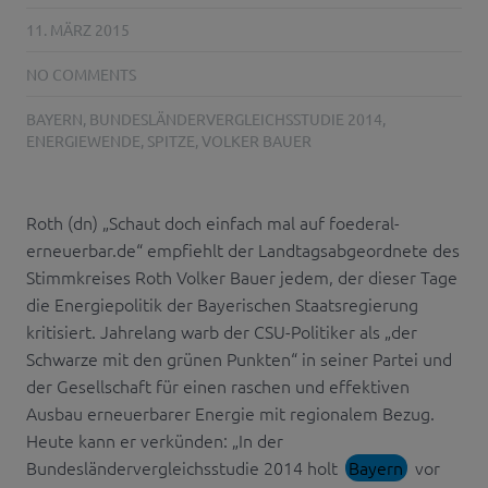
11. MÄRZ 2015
NO COMMENTS
BAYERN
,
BUNDESLÄNDERVERGLEICHSSTUDIE 2014
,
ENERGIEWENDE
,
SPITZE
,
VOLKER BAUER
Roth (dn) „Schaut doch einfach mal auf foederal-
erneuerbar.de“ empfiehlt der Landtagsabgeordnete des
Stimmkreises Roth Volker Bauer jedem, der dieser Tage
die Energiepolitik der Bayerischen Staatsregierung
kritisiert. Jahrelang warb der CSU-Politiker als „der
Schwarze mit den grünen Punkten“ in seiner Partei und
der Gesellschaft für einen raschen und effektiven
Ausbau erneuerbarer Energie mit regionalem Bezug.
Heute kann er verkünden: „In der
Bundesländervergleichsstudie 2014 holt
Bayern
vor