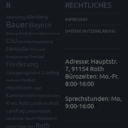
R
RECHTLICHES
Allersberg
Abenberg
IMPRESSUM
Bauer
Bayern
DATENSCHUTZERKLÄRUNG
Bund
Bildung
Büchenbach
Corona
CSU
Denkmal
Digitalisierung
Edelhäußer
Ehrenamt
Freistaat
Energiewende
Adresse: Hauptstr.
Förderung
7, 91154 Roth
Greding
Georgensgmünd
Bürozeiten: Mo.-Fr.
Heideck
Handwerk
8:00-16:00
Hilpoltstein
Jagd
Kammerstein
Kommunen
Sprechstunden: Mo,
Kreis Roth
Landkreis Roth
9:00-16:00
*
Landtag
Landwirtschaft
Ländlicher Raum
Mittelstand
Roth
Mortler
Polizei
Rohr