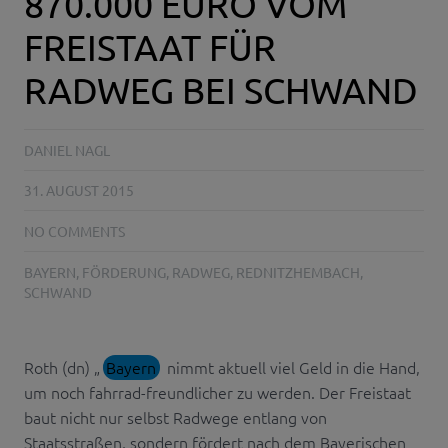
870.000 EURO VOM
FREISTAAT FÜR
RADWEG BEI SCHWAND
DANIEL NAGL
31. AUGUST 2015
NO COMMENTS
BAYERN
,
FÖRDERUNG
,
RADWEG
,
REDNITZHEMBACH
,
SCHWAND
Roth (dn) „
Bayern
nimmt aktuell viel Geld in die Hand,
um noch fahrrad-freundlicher zu werden. Der Freistaat
baut nicht nur selbst Radwege entlang von
Staatsstraßen, sondern fördert nach dem Bayerischen