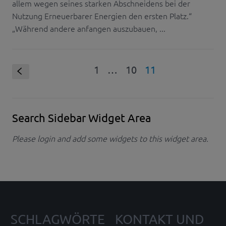
allem wegen seines starken Abschneidens bei der
Nutzung Erneuerbarer Energien den ersten Platz.“
„Während andere anfangen auszubauen, ...
1
…
10
11
S
Search Sidebar Widget Area
Please login and add some widgets to this widget area.
SCHLAGWÖRTE
KONTAKT UND