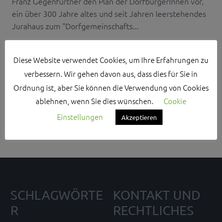
Franz Gegenfurtner den Plan der DorfbürgerInnen vor,
ein über 300 Jahre altes und seit Jahren leerstehendes
Jurahaus zum "Dorfgemeinschafts...
Diese Website verwendet Cookies, um Ihre Erfahrungen zu
verbessern. Wir gehen davon aus, dass dies für Sie in
Ordnung ist, aber Sie können die Verwendung von Cookies
Search Sidebar Widget Area
ablehnen, wenn Sie dies wünschen.
Cookie
Please login and add some widgets to this widget area.
Einstellungen
Akzeptieren
SCHLAGWÖRTE
KONTAKT UND
R
RECHTLICHES