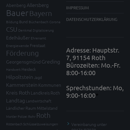
Allersberg
Abenberg
IMPRESSUM
Bauer
Bayern
DATENSCHUTZERKLÄRUNG
Bund
Bildung
Büchenbach
Corona
CSU
Denkmal
Digitalisierung
Edelhäußer
Ehrenamt
Freistaat
Energiewende
Adresse: Hauptstr.
Förderung
7, 91154 Roth
Greding
Georgensgmünd
Bürozeiten: Mo.-Fr.
Heideck
Handwerk
8:00-16:00
Hilpoltstein
Jagd
Kammerstein
Kommunen
Sprechstunden: Mo,
Kreis Roth
Landkreis Roth
9:00-16:00
*
Landtag
Landwirtschaft
Ländlicher Raum
Mittelstand
Roth
Mortler
Polizei
Rohr
Vereinbarung unter
Röttenbach
Schlüsselzuweisungen
09171/97970