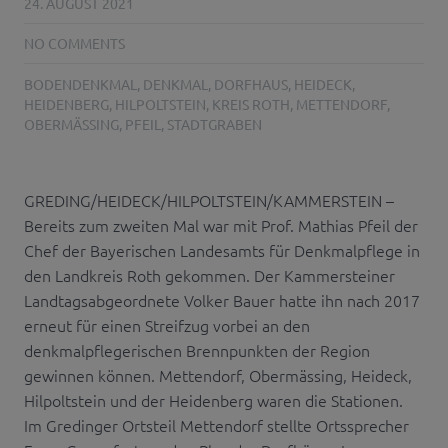
24. AUGUST 2021
NO COMMENTS
BODENDENKMAL
,
DENKMAL
,
DORFHAUS
,
HEIDECK
,
HEIDENBERG
,
HILPOLTSTEIN
,
KREIS ROTH
,
METTENDORF
,
OBERMÄSSING
,
PFEIL
,
STADTGRABEN
GREDING/HEIDECK/HILPOLTSTEIN/KAMMERSTEIN –
Bereits zum zweiten Mal war mit Prof. Mathias Pfeil der
Chef der Bayerischen Landesamts für Denkmalpflege in
den Landkreis Roth gekommen. Der Kammersteiner
Landtagsabgeordnete Volker Bauer hatte ihn nach 2017
erneut für einen Streifzug vorbei an den
denkmalpflegerischen Brennpunkten der Region
gewinnen können. Mettendorf, Obermässing, Heideck,
Hilpoltstein und der Heidenberg waren die Stationen.
Im Gredinger Ortsteil Mettendorf stellte Ortssprecher