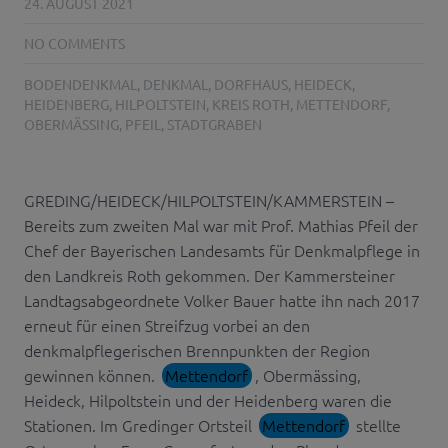
24. AUGUST 2021
NO COMMENTS
BODENDENKMAL
,
DENKMAL
,
DORFHAUS
,
HEIDECK
,
HEIDENBERG
,
HILPOLTSTEIN
,
KREIS ROTH
,
METTENDORF
,
OBERMÄSSING
,
PFEIL
,
STADTGRABEN
GREDING/HEIDECK/HILPOLTSTEIN/KAMMERSTEIN –
Bereits zum zweiten Mal war mit Prof. Mathias Pfeil der
Chef der Bayerischen Landesamts für Denkmalpflege in
den Landkreis Roth gekommen. Der Kammersteiner
Landtagsabgeordnete Volker Bauer hatte ihn nach 2017
erneut für einen Streifzug vorbei an den
denkmalpflegerischen Brennpunkten der Region
gewinnen können.
Mettendorf
, Obermässing,
Heideck, Hilpoltstein und der Heidenberg waren die
Stationen. Im Gredinger Ortsteil
Mettendorf
stellte