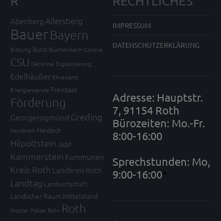
R
RECHTLICHES
Allersberg
Abenberg
IMPRESSUM
Bauer
Bayern
DATENSCHUTZERKLÄRUNG
Bund
Bildung
Büchenbach
Corona
CSU
Denkmal
Digitalisierung
Edelhäußer
Ehrenamt
Freistaat
Energiewende
Adresse: Hauptstr.
Förderung
7, 91154 Roth
Greding
Georgensgmünd
Bürozeiten: Mo.-Fr.
Heideck
Handwerk
8:00-16:00
Hilpoltstein
Jagd
Kammerstein
Kommunen
Sprechstunden: Mo,
Kreis Roth
Landkreis Roth
9:00-16:00
*
Landtag
Landwirtschaft
Ländlicher Raum
Mittelstand
Roth
Mortler
Polizei
Rohr