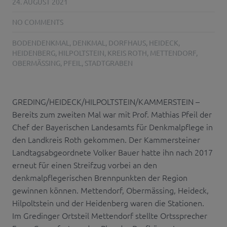
24. AUGUST 2021
NO COMMENTS
BODENDENKMAL
,
DENKMAL
,
DORFHAUS
,
HEIDECK
,
HEIDENBERG
,
HILPOLTSTEIN
,
KREIS ROTH
,
METTENDORF
,
OBERMÄSSING
,
PFEIL
,
STADTGRABEN
GREDING/HEIDECK/HILPOLTSTEIN/KAMMERSTEIN –
Bereits zum zweiten Mal war mit Prof. Mathias Pfeil der
Chef der Bayerischen Landesamts für Denkmalpflege in
den Landkreis Roth gekommen. Der Kammersteiner
Landtagsabgeordnete Volker Bauer hatte ihn nach 2017
erneut für einen Streifzug vorbei an den
denkmalpflegerischen Brennpunkten der Region
gewinnen können. Mettendorf, Obermässing, Heideck,
Hilpoltstein und der Heidenberg waren die Stationen.
Im Gredinger Ortsteil Mettendorf stellte Ortssprecher