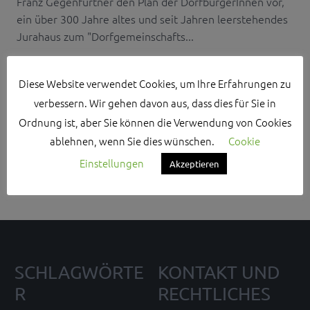
Franz Gegenfurtner den Plan der DorfbürgerInnen vor,
ein über 300 Jahre altes und seit Jahren leerstehendes
Jurahaus zum "Dorfgemeinschafts...
Diese Website verwendet Cookies, um Ihre Erfahrungen zu
verbessern. Wir gehen davon aus, dass dies für Sie in
Ordnung ist, aber Sie können die Verwendung von Cookies
Search Sidebar Widget Area
ablehnen, wenn Sie dies wünschen.
Cookie
Please login and add some widgets to this widget area.
Einstellungen
Akzeptieren
SCHLAGWÖRTE
KONTAKT UND
R
RECHTLICHES