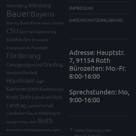
Allersberg
Abenberg
IMPRESSUM
Bauer
Bayern
DATENSCHUTZERKLÄRUNG
Bund
Bildung
Büchenbach
Corona
CSU
Denkmal
Digitalisierung
Edelhäußer
Ehrenamt
Freistaat
Energiewende
Adresse: Hauptstr.
Förderung
7, 91154 Roth
Greding
Georgensgmünd
Bürozeiten: Mo.-Fr.
Heideck
Handwerk
8:00-16:00
Hilpoltstein
Jagd
Kammerstein
Kommunen
Sprechstunden: Mo,
Kreis Roth
Landkreis Roth
9:00-16:00
*
Landtag
Landwirtschaft
Ländlicher Raum
Mittelstand
Roth
Mortler
Polizei
Rohr
Vereinbarung unter
Röttenbach
Schlüsselzuweisungen
09171/97970