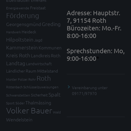
Ehrenamt
Freistaat
Energiewende
Adresse: Hauptstr.
Förderung
7, 91154 Roth
Greding
Georgensgmünd
Bürozeiten: Mo.-Fr.
Heideck
Handwerk
8:00-16:00
Hilpoltstein
Jagd
Kammerstein
Kommunen
Sprechstunden: Mo,
Kreis Roth
Landkreis Roth
9:00-16:00
*
Landtag
Landwirtschaft
Ländlicher Raum
Mittelstand
Roth
Mortler
Polizei
Rohr
Vereinbarung unter
Röttenbach
Schlüsselzuweisungen
09171/97970
Spalt
Sicherheit
Schwanstetten
Thalmässing
Sport
Söder
Volker Bauer
Wald
Wendelstein