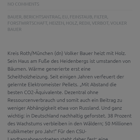
NO COMMENTS
BAUER
,
BERICHTSANTRAG
,
EU
,
FEINSTAUB
,
FILTER
,
FORSTWIRTSCHAFT
,
HEIZEN
,
HOLZ
,
REDII
,
VERBOT
,
VOLKER
BAUER
Kreis Roth/München (dn) Volker Bauer heizt mit Holz.
Sein Haus am Fuße des Heidenbergs ist umstanden von
Bäumen. Wärme generierte erst eine
Scheitholzheizung. Seit einigen Jahren verfeuert der
gelernte Elektromeister Pellets. „Mit Abstand die
besten CO2-Äquivalente. Dezentral ohne
Ressourcenverbrauch und somit auch ein Beitrag zu
weniger Abhängigkeit etwa von Russland. Und ganz
wichtig: in Deutschland nachhaltig geforstet. 38 Prozent
des Wachstums verbleiben in den Wäldern; 50 Millionen
Kubikmeter pro Jahr!“ Für den CSU-
Landtagsabgeordneten steht daher fest: eine