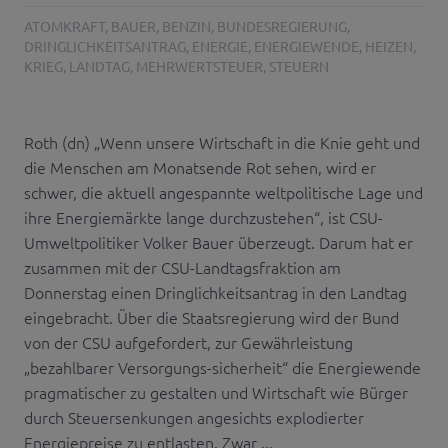
ATOMKRAFT
,
BAUER
,
BENZIN
,
BUNDESREGIERUNG
,
DRINGLICHKEITSANTRAG
,
ENERGIE
,
ENERGIEWENDE
,
HEIZEN
,
KRIEG
,
LANDTAG
,
MEHRWERTSTEUER
,
STEUERN
Roth (dn) „Wenn unsere Wirtschaft in die Knie geht und
die Menschen am Monatsende Rot sehen, wird er
schwer, die aktuell angespannte weltpolitische Lage und
ihre Energiemärkte lange durchzustehen“, ist CSU-
Umweltpolitiker Volker Bauer überzeugt. Darum hat er
zusammen mit der CSU-Landtagsfraktion am
Donnerstag einen Dringlichkeitsantrag in den Landtag
eingebracht. Über die Staatsregierung wird der Bund
von der CSU aufgefordert, zur Gewährleistung
„bezahlbarer Versorgungs-sicherheit“ die Energiewende
pragmatischer zu gestalten und Wirtschaft wie Bürger
durch Steuersenkungen angesichts explodierter
Energiepreise zu entlasten. Zwar ...