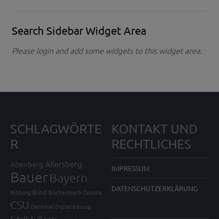
Search Sidebar Widget Area
Please login and add some widgets to this widget area.
SCHLAGWÖRTE
KONTAKT UND
R
RECHTLICHES
Allersberg
Abenberg
IMPRESSUM
Bauer
Bayern
DATENSCHUTZERKLÄRUNG
Bund
Bildung
Büchenbach
Corona
CSU
Denkmal
Digitalisierung
Edelhäußer