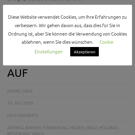
Diese Website verwendet Cookies, um Ihre Erfahrungen zu
verbessern. Wir gehen davon aus, dass dies für Sie in
MEIN HOLZ(ANTRAG)?
Ordnung ist, aber Sie können die Verwendung von Cookies
ablehnen, wenn Sie dies wünschen.
Cookie
REGIERUNG NAHM
Einstellungen
Akzeptieren
BAUERS ANREGUNGEN
AUF
DANIEL NAGL
10. JULI 2020
NO COMMENTS
ANTRAG
,
BAYERN
,
FÖRDERUNG
,
HEIZEN
,
HOLZ
,
HOLZBAU
,
REGIERUNG
,
WALD