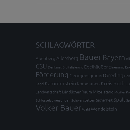
SCHLAGWÖRTER
Bauer
Bayern
Allersberg
Abenberg
Bi
CSU
Edelhäußer
Denkmal
Digitalisierung
Ehrenamt
En
Förderung
Greding
Georgensgmünd
Han
Kammerstein
Kreis Roth
Kommunen
La
Jagd
Ländlicher Raum
Mittelstand
Landwirtschaft
Mortler
Po
Spalt
Sicherheit
Schlüsselzuweisungen
Schwanstetten
Sp
Volker Bauer
Wendelstein
Wald