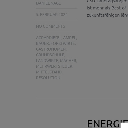
CSU-Landtagsabgeor
DANIEL NAGL
ist mehr als Best-o
zukunftsfähigen län
5. FEBRUAR 2024
NO COMMENTS
AGRARDIESEL
,
AMPEL
,
BAUER
,
FORSTWIRTE
,
GASTRONOMEN
,
GRUNDSCHULE
,
LANDWIRTE
,
MACHER
,
MEHRWERTSTEUER
,
MITTELSTAND
,
RESOLUTION
ENERGIE