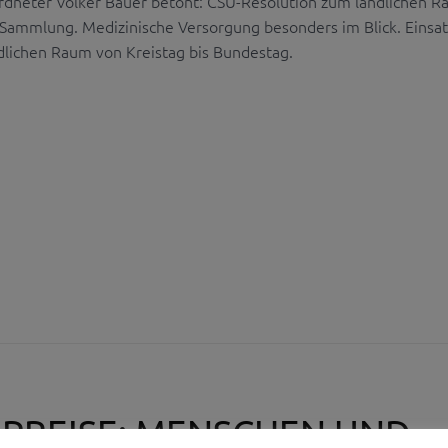
dneter Volker Bauer betont: CSU-Resolution zum ländlichen 
f-Sammlung. Medizinische Versorgung besonders im Blick. Einsat
dlichen Raum von Kreistag bis Bundestag.
PREISE: MENSCHEN UND