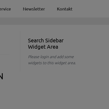
ervice
Newsletter
Kontakt
Search Sidebar
Widget Area
Please login and add some
widgets to this widget area.
N