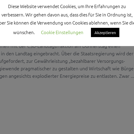
HAFT NICHT ÜBERFORDERN
Diese Website verwendet Cookies, um Ihre Erfahrungen zu
verbessern. Wir gehen davon aus, dass dies für Sie in Ordnung ist,
ber Sie können die Verwendung von Cookies ablehnen, wenn Sie di
sere Wirtschaft in die Knie geht und die Menschen am Monats
chwer, die aktuell angespannte weltpolitische Lage und ihre
wünschen.
Cookie Einstellungen
Akzeptieren
 durchzustehen“, ist CSU-Umweltpolitiker Volker Bauer überze
men mit der CSU-Landtagsfraktion am Donnerstag einen
 in den Landtag eingebracht. Über die Staatsregierung wird der
fgefordert, zur Gewährleistung „bezahlbarer Versorgungs-
rgiewende pragmatischer zu gestalten und Wirtschaft wie Bürge
en angesichts explodierter Energiepreise zu entlasten. Zwar ..