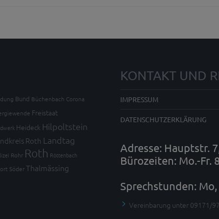
KONTAKT UND R
Bund
ldung
Büchenbach
Corona
IMPRESSUM
Freistaat
ergiewende
DATENSCHUTZERKLÄRUNG
Hilpoltstein
Heideck
dwerk
Landtag
ndkreis Roth
Adresse: Hauptstr. 
Roth
lizei
Rohr
Röttenbach
Bürozeiten: Mo.-Fr. 
Thalmässing
ort
Söder
Sprechstunden: Mo, 
Vereinbarung unter 09171/9