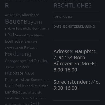
R
RECHTLICHES
Allersberg
Abenberg
IMPRESSUM
Bauer
Bayern
DATENSCHUTZERKLÄRUNG
Bund
Bildung
Büchenbach
Corona
CSU
Denkmal
Digitalisierung
Edelhäußer
Ehrenamt
Freistaat
Energiewende
Adresse: Hauptstr.
Förderung
7, 91154 Roth
Greding
Georgensgmünd
Bürozeiten: Mo.-Fr.
Heideck
Handwerk
8:00-16:00
Hilpoltstein
Jagd
Kammerstein
Kommunen
Sprechstunden: Mo,
Kreis Roth
Landkreis Roth
9:00-16:00
*
Landtag
Landwirtschaft
Ländlicher Raum
Mittelstand
Roth
Mortler
Polizei
Rohr