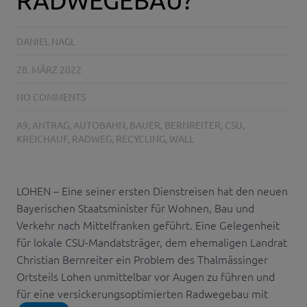
DANIEL NAGL
28. MÄRZ 2022
NO COMMENTS
A9
,
ANTRAG
,
AUTOBAHN
,
BAUER
,
BERNREITER
,
CSU
,
KREICHAUF
,
RADWEG
,
RECYCLING
,
WALL
LOHEN – Eine seiner ersten Dienstreisen hat den neuen
Bayerischen Staatsminister für Wohnen, Bau und
Verkehr nach Mittelfranken geführt. Eine Gelegenheit
für lokale CSU-Mandatsträger, dem ehemaligen Landrat
Christian Bernreiter ein Problem des Thalmässinger
Ortsteils Lohen unmittelbar vor Augen zu führen und
für eine versickerungsoptimierten Radwegebau mit