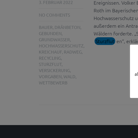
Ereignissen. Volker
3. FEBRUAR 2022
Roth im Bayerischen
NO COMMENTS
Hochwasserschutz u
außerdem ein Antra
BAUER
,
DRÄNBETON
,
Wäldern forderte. 
GEBUNDEN
,
GRUNDWASSER
,
Sturzflut
en“, erkl
HOCHWASSERSCHUTZ
,
KREICHAUF
,
RADWEG
,
RECYCLING
,
STURZFLUT
,
VERSICKERUNG
,
a
VORGABEN
,
WALD
,
WETTBEWERB