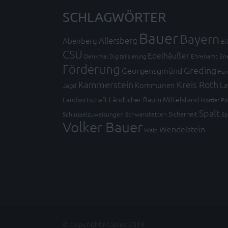
SCHLAGWÖRTER
Bauer
Bayern
Allersberg
Abenberg
Bi
CSU
Edelhäußer
Denkmal
Digitalisierung
Ehrenamt
En
Förderung
Greding
Georgensgmünd
Han
Kammerstein
Kreis Roth
Kommunen
La
Jagd
Ländlicher Raum
Mittelstand
Landwirtschaft
Mortler
Po
Spalt
Sicherheit
Schlüsselzuweisungen
Schwanstetten
Sp
Volker Bauer
Wendelstein
Wald
© Copyright M.Spies 2019