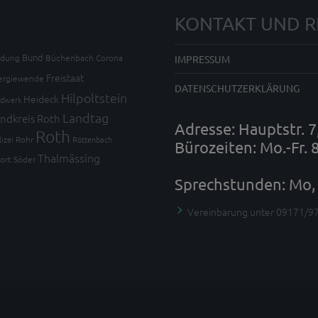
KONTAKT UND R
Bund
ldung
Büchenbach
Corona
IMPRESSUM
Freistaat
ergiewende
DATENSCHUTZERKLÄRUNG
Hilpoltstein
Heideck
dwerk
Landtag
ndkreis Roth
Adresse: Hauptstr. 
Roth
lizei
Rohr
Röttenbach
Bürozeiten: Mo.-Fr. 
Thalmässing
ort
Söder
Sprechstunden: Mo, 
Vereinbarung unter 09171/9