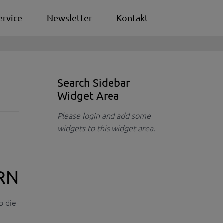
ervice
Newsletter
Kontakt
Search Sidebar
Widget Area
Please login and add some
widgets to this widget area.
RN
b die