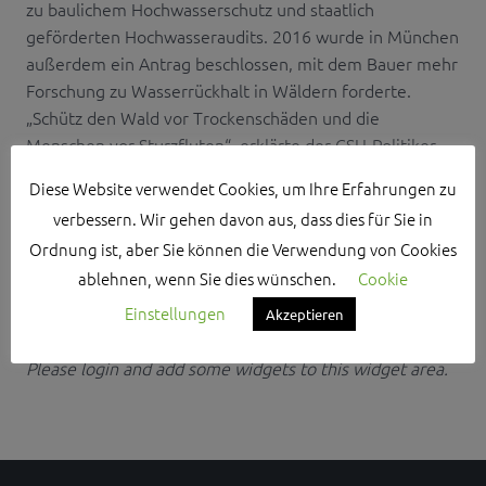
zu baulichem Hochwasserschutz und staatlich
geförderten Hochwasseraudits. 2016 wurde in München
außerdem ein Antrag beschlossen, mit dem Bauer mehr
Forschung zu Wasserrückhalt in Wäldern forderte.
„Schütz den Wald vor Trockenschäden und die
Menschen vor Sturzfluten“, erklärte der CSU-Politiker
auch Ende Januar im Thalmäss...
Diese Website verwendet Cookies, um Ihre Erfahrungen zu
verbessern. Wir gehen davon aus, dass dies für Sie in
Ordnung ist, aber Sie können die Verwendung von Cookies
ablehnen, wenn Sie dies wünschen.
Cookie
Einstellungen
Akzeptieren
Search Sidebar Widget Area
Please login and add some widgets to this widget area.