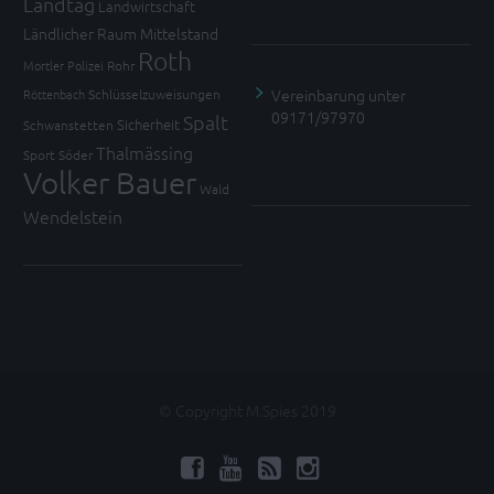
Landtag
Landwirtschaft
Ländlicher Raum
Mittelstand
Roth
Mortler
Polizei
Rohr
Vereinbarung unter
Röttenbach
Schlüsselzuweisungen
09171/97970
Spalt
Sicherheit
Schwanstetten
Thalmässing
Sport
Söder
Volker Bauer
Wald
Wendelstein
© Copyright M.Spies 2019