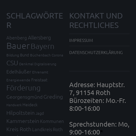
SCHLAGWÖRTE
KONTAKT UND
R
RECHTLICHES
Allersberg
Abenberg
IMPRESSUM
Bauer
Bayern
DATENSCHUTZERKLÄRUNG
Bund
Bildung
Büchenbach
Corona
CSU
Denkmal
Digitalisierung
Edelhäußer
Ehrenamt
Freistaat
Energiewende
Adresse: Hauptstr.
Förderung
7, 91154 Roth
Greding
Georgensgmünd
Bürozeiten: Mo.-Fr.
Heideck
Handwerk
8:00-16:00
Hilpoltstein
Jagd
Kammerstein
Kommunen
Sprechstunden: Mo,
Kreis Roth
Landkreis Roth
9:00-16:00
*