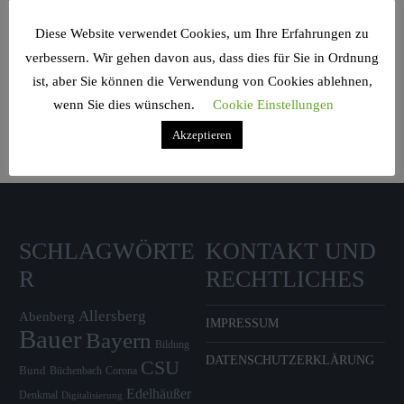
Diese Website verwendet Cookies, um Ihre Erfahrungen zu
verbessern. Wir gehen davon aus, dass dies für Sie in Ordnung
Search Sidebar Widget Area
ist, aber Sie können die Verwendung von Cookies ablehnen,
wenn Sie dies wünschen.
Cookie Einstellungen
Please login and add some widgets to this widget area.
Akzeptieren
SCHLAGWÖRTE
KONTAKT UND
R
RECHTLICHES
Allersberg
Abenberg
IMPRESSUM
Bauer
Bayern
Bildung
DATENSCHUTZERKLÄRUNG
CSU
Bund
Büchenbach
Corona
Edelhäußer
Denkmal
Digitalisierung