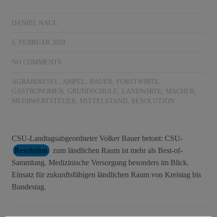
DANIEL NAGL
5. FEBRUAR 2024
NO COMMENTS
AGRARDIESEL
,
AMPEL
,
BAUER
,
FORSTWIRTE
,
GASTRONOMEN
,
GRUNDSCHULE
,
LANDWIRTE
,
MACHER
,
MEHRWERTSTEUER
,
MITTELSTAND
,
RESOLUTION
CSU-Landtagsabgeordneter Volker Bauer betont: CSU-
Resolution
zum ländlichen Raum ist mehr als Best-of-
Sammlung. Medizinische Versorgung besonders im Blick.
Einsatz für zukunftsfähigen ländlichen Raum von Kreistag bis
Bundestag.