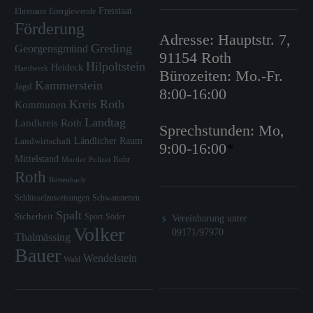
Freistaat
Ehrenamt
Energiewende
Förderung
Adresse: Hauptstr. 7,
Greding
Georgensgmünd
91154 Roth
Hilpoltstein
Heideck
Handwerk
Bürozeiten: Mo.-Fr.
Kammerstein
Jagd
8:00-16:00
Kreis Roth
Kommunen
Landtag
Landkreis Roth
Sprechstunden: Mo,
Ländlicher Raum
Landwirtschaft
9:00-16:00
*
Mittelstand
Rohr
Mortler
Polizei
Roth
Röttenbach
Schlüsselzuweisungen
Schwanstetten
Spalt
Sicherheit
Sport
Söder
Vereinbarung unter
Volker
09171/97970
Thalmässing
Bauer
Wendelstein
Wald