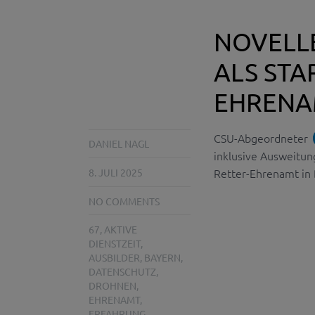
NOVELL
ALS STA
EHRENA
CSU-Abgeordneter
DANIEL NAGL
inklusive Ausweitung
Retter-Ehrenamt in 
8. JULI 2025
NO COMMENTS
67
,
AKTIVE
DIENSTZEIT
,
AUSBILDER
,
BAYERN
,
DATENSCHUTZ
,
DROHNEN
,
EHRENAMT
,
ERFAHRUNG
,