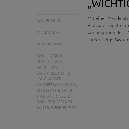
„WICHTI
Mit einer Mandatst
DANIEL NAGL
Bild vom Regeltestbe
Verlängerung der U
21. MAI 2025
förderfähige System
NO COMMENTS
BÖGL
,
CARGO
,
DIETZEL
,
GVFG
,
KREICHAUF
,
LANDKREIS ROTH
,
LANGWASSER
,
MAGNETBAHN
,
ÖPNV
,
REGELTESTBETRIEB
,
TRANSPORTSYSTEM
BÖGL
,
TSB
,
VOLKER
BAUER
,
WENDELSTEIN