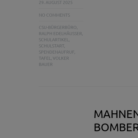
29. AUGUST 2025
NO COMMENTS
CSU-BÜRGERBÜRO
,
RALPH EDELHÄUSSER
,
SCHULARTIKEL
,
SCHULSTART
,
SPENDENAUFRUF
,
TAFEL
,
VOLKER
BAUER
MAHNEN
BOMBER