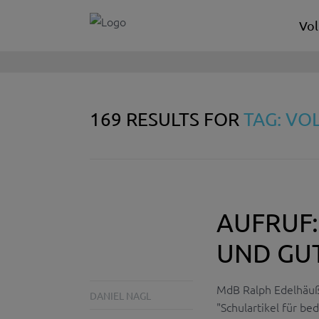
Vol
169 RESULTS FOR
TAG: VO
AUFRUF:
UND GU
MdB Ralph Edelhäu
DANIEL NAGL
"Schulartikel für be