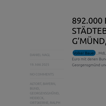
892.000
STÄDTE
G’MÜND,
Volker Bauer
, MdL
DANIEL NAGL
Euro mit denen Bund
Georgensgmünd und 
19. MAI 2025
NO COMMENTS
ALTORT
,
BAYERN
,
BUND
,
GEORGENSGMÜND
,
HEIDECK
,
ORTSKERNE
,
RALPH