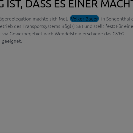
G IST, DASS ES EINER MACH
rägerdelegation machte sich MdL
Volker Bauer
in Sengenthal 
trieb des Transportsystems Bögl (TSB) und stellt fest: Für ein
1 via Gewerbegebiet nach Wendelstein erschiene das GVFG-
 geeignet.