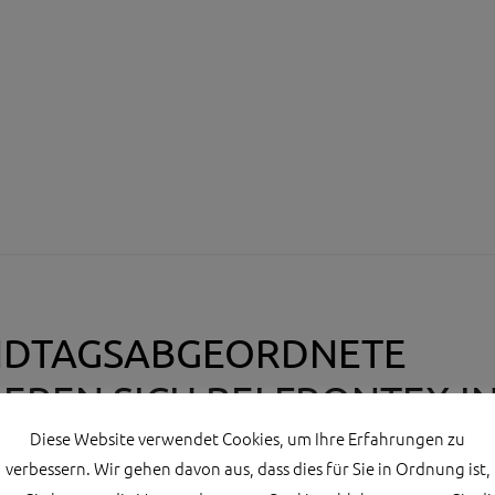
NDTAGSABGEORDNETE
EREN SICH BEI FRONTEX I
AU ÜBER GRENZSICHERUN
Diese Website verwendet Cookies, um Ihre Erfahrungen zu
verbessern. Wir gehen davon aus, dass dies für Sie in Ordnung ist,