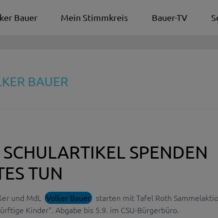
ker Bauer
Mein Stimmkreis
Bauer-TV
S
LKER BAUER
 SCHULARTIKEL SPENDEN
TES TUN
ßer und MdL
Volker Bauer
starten mit Tafel Roth Sammelakti
dürftige Kinder". Abgabe bis 5.9. im CSU-Bürgerbüro.