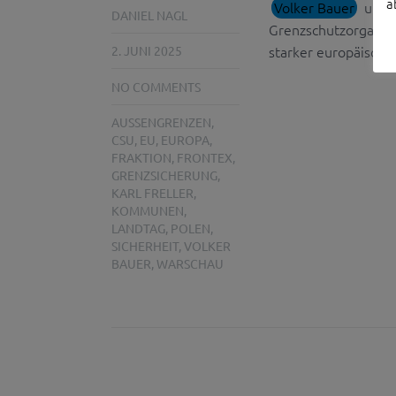
a
Volker Bauer
und K
DANIEL NAGL
Grenzschutzorganisa
starker europäischer
2. JUNI 2025
NO COMMENTS
AUSSENGRENZEN
,
CSU
,
EU
,
EUROPA
,
FRAKTION
,
FRONTEX
,
GRENZSICHERUNG
,
KARL FRELLER
,
KOMMUNEN
,
LANDTAG
,
POLEN
,
SICHERHEIT
,
VOLKER
BAUER
,
WARSCHAU