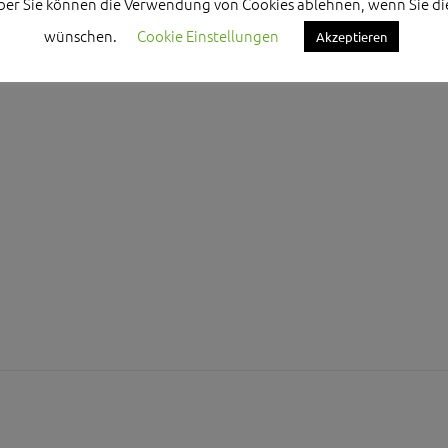
ber Sie können die Verwendung von Cookies ablehnen, wenn Sie di
arl Freller besuchten mit der CSU-Landtagsfraktion die EU-
tion FRONTEX in Warschau. Deutlich wurde dabei, wie wichtig 
wünschen.
Cookie Einstellungen
Akzeptieren
 Grenzschutz für die Sicherheit in Bayern und ganz Europa ist.