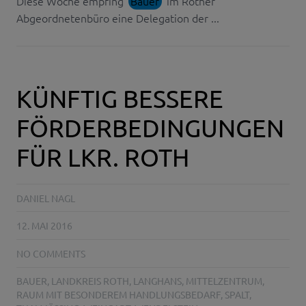
Diese Woche empfing
Bauer
im Rother
Abgeordnetenbüro eine Delegation der ...
KÜNFTIG BESSERE
FÖRDERBEDINGUNGEN
FÜR LKR. ROTH
DANIEL NAGL
12. MAI 2016
NO COMMENTS
BAUER
,
LANDKREIS ROTH
,
LANGHANS
,
MITTELZENTRUM
,
RAUM MIT BESONDEREM HANDLUNGSBEDARF
,
SPALT
,