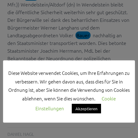
Mfr.)) Wendelstein/Altdorf (dn) In Wendelstein bleibt
die öffentliche Sicherheit weiterhin sehr gut geschützt.
Der Bürgerwille sei dank des beharrlichen Einsatzes von
Bürgermeister Werner Langhans und dem
Landtagsabgeordneten Volker
Bauer
nachhaltig an
den Staatsminister transportiert worden. Dies betonte
Staatsminister Joachim Herrmann, MdL bei der
Bekanntgabe der Neuordnung der polizeilichen
Zuständigkeiten für die Märkte Feucht und Wendel...
Diese Website verwendet Cookies, um Ihre Erfahrungen zu
verbessern. Wir gehen davon aus, dass dies für Sie in
Ordnung ist, aber Sie können die Verwendung von Cookies
ablehnen, wenn Sie dies wünschen.
Cookie
„INDUSTRIE 5.0“ –
Einstellungen
Akzeptieren
MADE IN ROTH
DANIEL NAGL