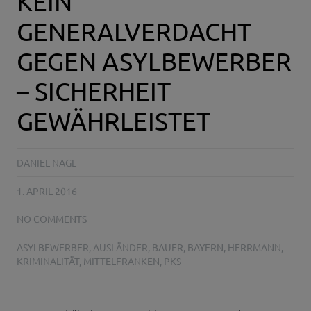
KEIN
GENERALVERDACHT
GEGEN ASYLBEWERBER
– SICHERHEIT
GEWÄHRLEISTET
DANIEL NAGL
1. APRIL 2016
NO COMMENTS
ASYLBEWERBER
,
AUSLÄNDER
,
BAUER
,
BAYERN
,
HERRMANN
,
KRIMINALITÄT
,
MITTELFRANKEN
,
PKS