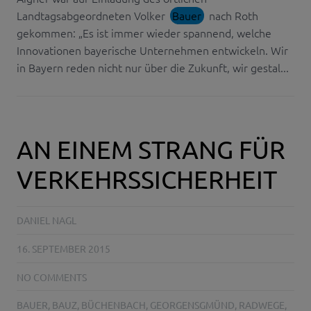
Landtagsabgeordneten Volker
Bauer
nach Roth
gekommen: „Es ist immer wieder spannend, welche
Innovationen bayerische Unternehmen entwickeln. Wir
in Bayern reden nicht nur über die Zukunft, wir gestal...
AN EINEM STRANG FÜR
VERKEHRSSICHERHEIT
DANIEL NAGL
16. SEPTEMBER 2015
NO COMMENTS
BAUER
,
BAUZ
,
BÜCHENBACH
,
GEORGENSGMÜND
,
RADWEGE
,