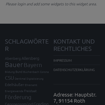
Please login and add some widgets to this widget area.
SCHLAGWÖRTE
KONTAKT UND
R
RECHTLICHES
Allersberg
Abenberg
IMPRESSUM
Bauer
Bayern
DATENSCHUTZERKLÄRUNG
Bund
Bildung
Büchenbach
Corona
CSU
Denkmal
Digitalisierung
Edelhäußer
Ehrenamt
Freistaat
Energiewende
Adresse: Hauptstr.
Förderung
7, 91154 Roth
Greding
Georgensgmünd