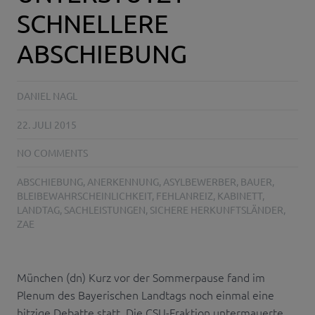
SCHNELLERE
ABSCHIEBUNG
DANIEL NAGL
22. JULI 2015
NO COMMENTS
ABSCHIEBUNG
,
ANERKENNUNG
,
ASYLBEWERBER
,
BAUER
,
BLEIBEWAHRSCHEINLICHKEIT
,
FEHLANREIZ
,
KABINETT
,
LANDTAG
,
SACHLEISTUNGEN
,
SICHERE HERKUNFTSLÄNDER
,
ZAE
München (dn) Kurz vor der Sommerpause fand im
Plenum des Bayerischen Landtags noch einmal eine
hitzige Debatte statt. Die CSU-Fraktion untermauerte