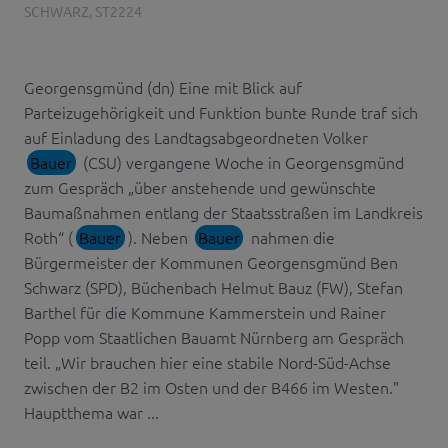
SCHWARZ
,
ST2224
Georgensgmünd (dn) Eine mit Blick auf
Parteizugehörigkeit und Funktion bunte Runde traf sich
auf Einladung des Landtagsabgeordneten Volker
Bauer
(CSU) vergangene Woche in Georgensgmünd
zum Gespräch „über anstehende und gewünschte
Baumaßnahmen entlang der Staatsstraßen im Landkreis
Roth“ (
Bauer
). Neben
Bauer
nahmen die
Bürgermeister der Kommunen Georgensgmünd Ben
Schwarz (SPD), Büchenbach Helmut Bauz (FW), Stefan
Barthel für die Kommune Kammerstein und Rainer
Popp vom Staatlichen Bauamt Nürnberg am Gespräch
teil. „Wir brauchen hier eine stabile Nord-Süd-Achse
zwischen der B2 im Osten und der B466 im Westen."
Hauptthema war ...