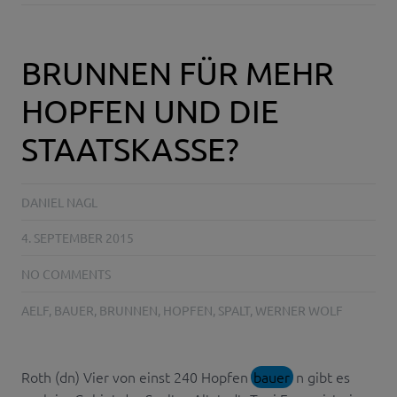
BRUNNEN FÜR MEHR
HOPFEN UND DIE
STAATSKASSE?
DANIEL NAGL
4. SEPTEMBER 2015
NO COMMENTS
AELF
,
BAUER
,
BRUNNEN
,
HOPFEN
,
SPALT
,
WERNER WOLF
Roth (dn) Vier von einst 240 Hopfen
bauer
n gibt es