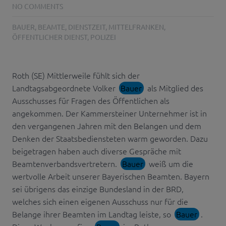
NO COMMENTS
BAUER
,
BEAMTE
,
DIENSTZEIT
,
MITTELFRANKEN
,
ÖFFENTLICHER DIENST
,
POLIZEI
Roth (SE) Mittlerweile fühlt sich der
Landtagsabgeordnete Volker
Bauer
als Mitglied des
Ausschusses für Fragen des Öffentlichen als
angekommen. Der Kammersteiner Unternehmer ist in
den vergangenen Jahren mit den Belangen und dem
Denken der Staatsbediensteten warm geworden. Dazu
beigetragen haben auch diverse Gespräche mit
Beamtenverbandsvertretern.
Bauer
weiß um die
wertvolle Arbeit unserer Bayerischen Beamten. Bayern
sei übrigens das einzige Bundesland in der BRD,
welches sich einen eigenen Ausschuss nur für die
Belange ihrer Beamten im Landtag leiste, so
Bauer
.