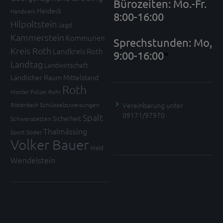
Bürozeiten: Mo.-Fr.
Heideck
Handwerk
8:00-16:00
Hilpoltstein
Jagd
Kammerstein
Kommunen
Sprechstunden: Mo,
Kreis Roth
Landkreis Roth
9:00-16:00
*
Landtag
Landwirtschaft
Ländlicher Raum
Mittelstand
Roth
Mortler
Polizei
Rohr
Vereinbarung unter
Röttenbach
Schlüsselzuweisungen
09171/97970
Spalt
Sicherheit
Schwanstetten
Thalmässing
Sport
Söder
Volker Bauer
Wald
Wendelstein