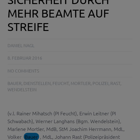
MEHR BEAMTE AUF
STREIFE
DANIEL NAGL
8. FEBRUAR 2016
NO COMMENTS
BAUER
,
DIENSTELLEN
,
FEUCHT
,
MORTLER
,
POLIZEI
,
RAST
,
WENDELSTEIN
(v.l. Rainer Mihatsch (PI Feucht), Erwin Leitner (PI
Schwabach), Werner Langhans (Bgm. Wendelstein),
Marlene Mortler, MdB, StM Joachim Herrmann, MdL,
Volker
Bauer
, MdL, Johann Rast (Polizeipräsident