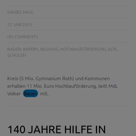
DANIEL NAGL
22. MAI 2023
NO COMMENTS
BAUER
,
BAYERN
,
BILDUNG
,
HOCHBAUFÖRDERUNG
,
KITA
,
SCHULEN
Kreis (5 Mio. Gymnasium Roth) und Kommunen
erhalten 11 Mio. Euro Hochbauförderung, teilt MdL
Volker
Bauer
mit.
140 JAHRE HILFE IN