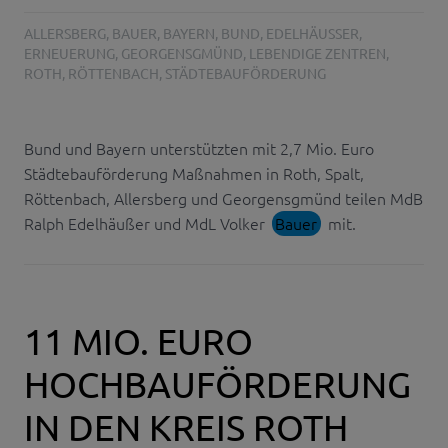
ALLERSBERG
,
BAUER
,
BAYERN
,
BUND
,
EDELHÄUSSER
,
ERNEUERUNG
,
GEORGENSGMÜND
,
LEBENDIGE ZENTREN
,
ROTH
,
RÖTTENBACH
,
STÄDTEBAUFÖRDERUNG
Bund und Bayern unterstützten mit 2,7 Mio. Euro
Städtebauförderung Maßnahmen in Roth, Spalt,
Röttenbach, Allersberg und Georgensgmünd teilen MdB
Ralph Edelhäußer und MdL Volker
Bauer
mit.
11 MIO. EURO
HOCHBAUFÖRDERUNG
IN DEN KREIS ROTH