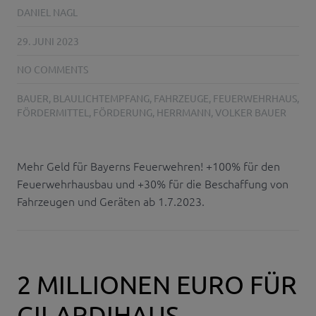
DANIEL NAGL
29. JUNI 2023
NO COMMENTS
BAUER
,
BLAULICHTEMPFANG
,
FAHRZEUGE
,
FEUERWEHRHAUS
,
FÖRDERMITTEL
,
FÖRDERUNG
,
HERRMANN
,
VOLKER BAUER
Mehr Geld für Bayerns Feuerwehren! +100% für den
Feuerwehrhausbau und +30% für die Beschaffung von
Fahrzeugen und Geräten ab 1.7.2023.
2 MILLIONEN EURO FÜR
GILARDIHAUS-