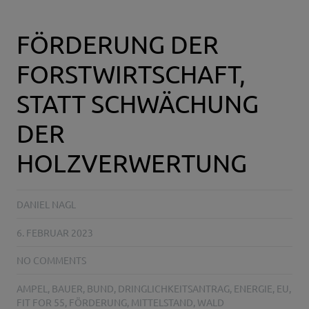
FÖRDERUNG DER
FORSTWIRTSCHAFT,
STATT SCHWÄCHUNG
DER
HOLZVERWERTUNG
DANIEL NAGL
6. FEBRUAR 2023
NO COMMENTS
AMPEL
,
BAUER
,
BUND
,
DRINGLICHKEITSANTRAG
,
ENERGIE
,
EU
,
FIT FOR 55
,
FÖRDERUNG
,
MITTELSTAND
,
WALD