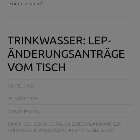
"Friedensbaum".
TRINKWASSER: LEP-
ÄNDERUNGSANTRÄGE
VOM TISCH
DANIEL NAGL
29. MÄRZ 2023
NO COMMENTS
BAUER
,
CSU
,
GEMEINDETAG
,
GRIESBECK
,
LANGHANS
,
LEP
,
TRINKWASSER
,
WASSERVERSORGUNG
,
WENDELSTEIN