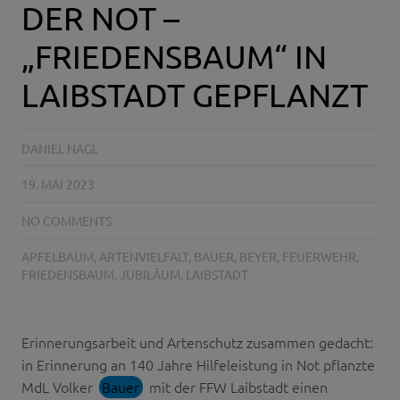
DER NOT –
„FRIEDENSBAUM“ IN
LAIBSTADT GEPFLANZT
DANIEL NAGL
19. MAI 2023
NO COMMENTS
APFELBAUM
,
ARTENVIELFALT
,
BAUER
,
BEYER
,
FEUERWEHR
,
FRIEDENSBAUM
,
JUBILÄUM
,
LAIBSTADT
Erinnerungsarbeit und Artenschutz zusammen gedacht:
in Erinnerung an 140 Jahre Hilfeleistung in Not pflanzte
MdL Volker
Bauer
mit der FFW Laibstadt einen