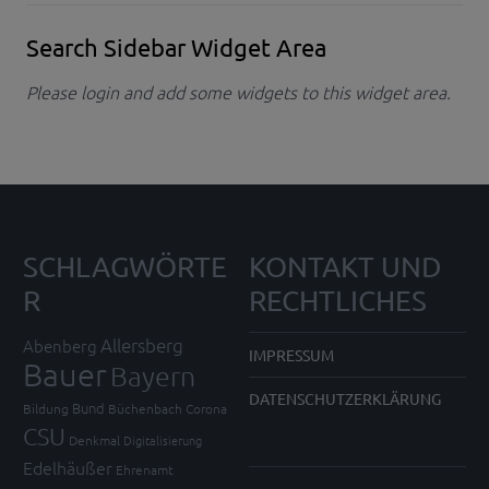
Search Sidebar Widget Area
Please login and add some widgets to this widget area.
SCHLAGWÖRTE
KONTAKT UND
R
RECHTLICHES
Allersberg
Abenberg
IMPRESSUM
Bauer
Bayern
DATENSCHUTZERKLÄRUNG
Bund
Bildung
Büchenbach
Corona
CSU
Denkmal
Digitalisierung
Edelhäußer
Ehrenamt