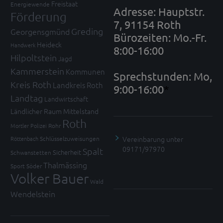
Freistaat
Energiewende
Adresse: Hauptstr.
Förderung
7, 91154 Roth
Greding
Georgensgmünd
Bürozeiten: Mo.-Fr.
Heideck
Handwerk
8:00-16:00
Hilpoltstein
Jagd
Kammerstein
Kommunen
Sprechstunden: Mo,
Kreis Roth
Landkreis Roth
9:00-16:00
*
Landtag
Landwirtschaft
Ländlicher Raum
Mittelstand
Roth
Mortler
Polizei
Rohr
Vereinbarung unter
Röttenbach
Schlüsselzuweisungen
09171/97970
Spalt
Sicherheit
Schwanstetten
Thalmässing
Sport
Söder
Volker Bauer
Wald
Wendelstein