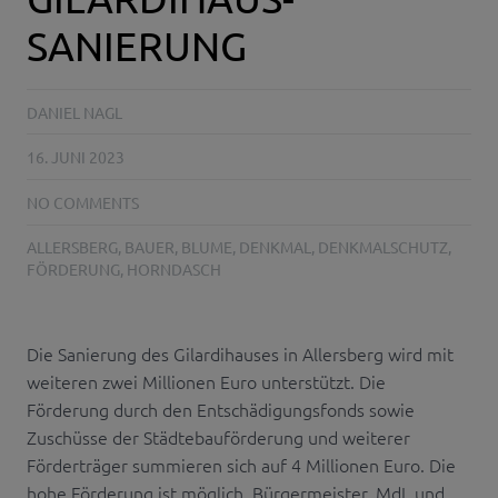
SANIERUNG
DANIEL NAGL
16. JUNI 2023
NO COMMENTS
ALLERSBERG
,
BAUER
,
BLUME
,
DENKMAL
,
DENKMALSCHUTZ
,
FÖRDERUNG
,
HORNDASCH
Die Sanierung des Gilardihauses in Allersberg wird mit
weiteren zwei Millionen Euro unterstützt. Die
Förderung durch den Entschädigungsfonds sowie
Zuschüsse der Städtebauförderung und weiterer
Förderträger summieren sich auf 4 Millionen Euro. Die
hohe Förderung ist möglich, Bürgermeister, MdL und