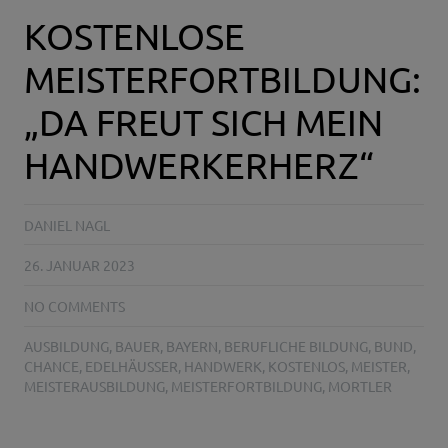
KOSTENLOSE
MEISTERFORTBILDUNG:
„DA FREUT SICH MEIN
HANDWERKERHERZ“
DANIEL NAGL
26. JANUAR 2023
NO COMMENTS
AUSBILDUNG
,
BAUER
,
BAYERN
,
BERUFLICHE BILDUNG
,
BUND
,
CHANCE
,
EDELHÄUSSER
,
HANDWERK
,
KOSTENLOS
,
MEISTER
,
MEISTERAUSBILDUNG
,
MEISTERFORTBILDUNG
,
MORTLER